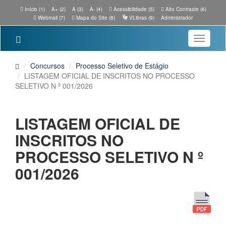
Início (1)
A+ (2)
A (3)
A- (4)
Acessibilidade (5)
Alto Contraste (6)
Webmail (7)
Mapa do Site (8)
VLibras (9)
Administrador
Toggle
navigatio
Concursos
Processo Seletivo de Estágio
LISTAGEM OFICIAL DE INSCRITOS NO PROCESSO
SELETIVO N º 001/2026
LISTAGEM OFICIAL DE
INSCRITOS NO
PROCESSO SELETIVO N º
001/2026