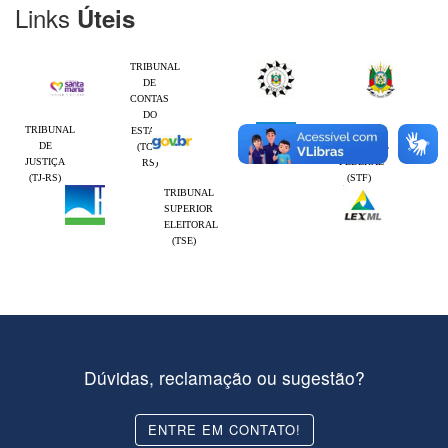
Links
Úteis
TRIBUNAL
DE
CONTAS
DO
TRIBUNAL
SUPREMO
ESTADO
DE
TRIBUNAL
(TCE-
JUSTIÇA
FEDERAL
RS)
(TJ-RS)
(STF)
TRIBUNAL
SUPERIOR
ELEITORAL
(TSE)
Dúvidas, reclamação ou sugestão?
ENTRE EM CONTATO!