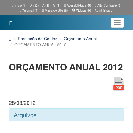
Início (1)
A+ (2)
A (3)
A- (4)
Acessibilidade (5)
Alto Contraste (6)
Webmail (7)
Mapa do Site (8)
VLibras (9)
Administrador
Toggle
navigatio
Prestação de Contas
Orçamento Anual
ORÇAMENTO ANUAL 2012
ORÇAMENTO ANUAL 2012
28/03/2012
Arquivos