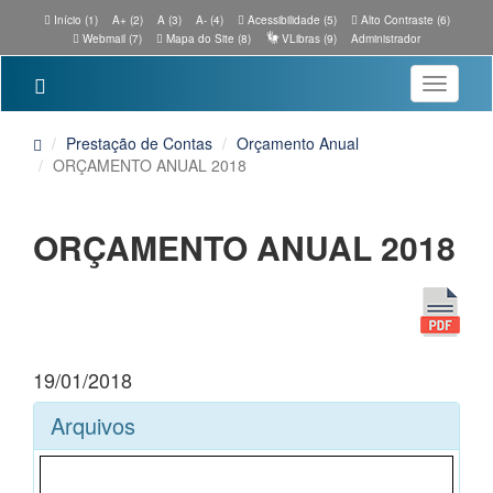
Início (1)
A+ (2)
A (3)
A- (4)
Acessibilidade (5)
Alto Contraste (6)
Webmail (7)
Mapa do Site (8)
VLibras (9)
Administrador
Toggle
navigatio
Prestação de Contas
Orçamento Anual
ORÇAMENTO ANUAL 2018
ORÇAMENTO ANUAL 2018
19/01/2018
Arquivos