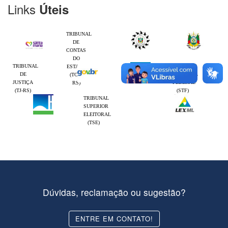
Links
Úteis
TRIBUNAL
DE
CONTAS
DO
TRIBUNAL
SUPREMO
ESTADO
DE
TRIBUNAL
(TCE-
JUSTIÇA
FEDERAL
RS)
(TJ-RS)
(STF)
TRIBUNAL
SUPERIOR
ELEITORAL
(TSE)
Dúvidas, reclamação ou sugestão?
ENTRE EM CONTATO!