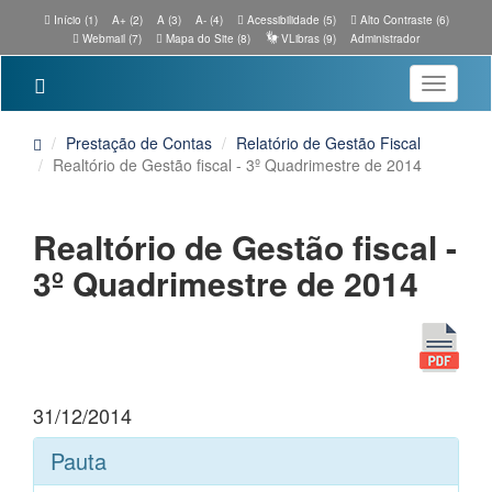
Início (1)
A+ (2)
A (3)
A- (4)
Acessibilidade (5)
Alto Contraste (6)
Webmail (7)
Mapa do Site (8)
VLibras (9)
Administrador
Toggle
navigatio
Prestação de Contas
Relatório de Gestão Fiscal
Realtório de Gestão fiscal - 3º Quadrimestre de 2014
Realtório de Gestão fiscal -
3º Quadrimestre de 2014
31/12/2014
Pauta