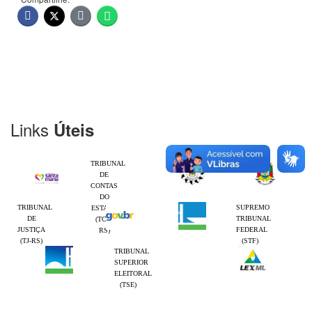
Links
Úteis
TRIBUNAL
DE
CONTAS
DO
TRIBUNAL
SUPREMO
ESTADO
DE
TRIBUNAL
(TCE-
JUSTIÇA
FEDERAL
RS)
(TJ-RS)
(STF)
TRIBUNAL
SUPERIOR
ELEITORAL
(TSE)