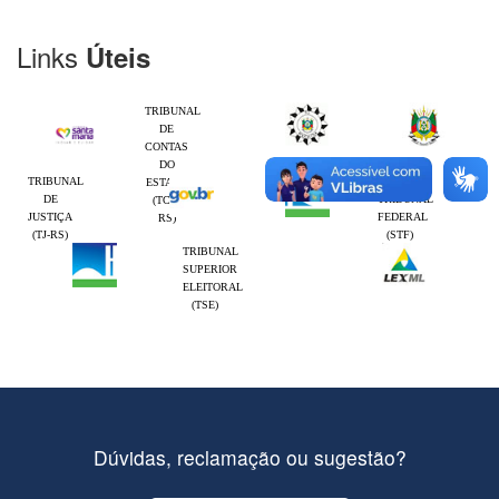
Links
Úteis
TRIBUNAL
DE
CONTAS
DO
TRIBUNAL
SUPREMO
ESTADO
DE
TRIBUNAL
(TCE-
JUSTIÇA
FEDERAL
RS)
(TJ-RS)
(STF)
TRIBUNAL
SUPERIOR
ELEITORAL
(TSE)
Dúvidas, reclamação ou sugestão?