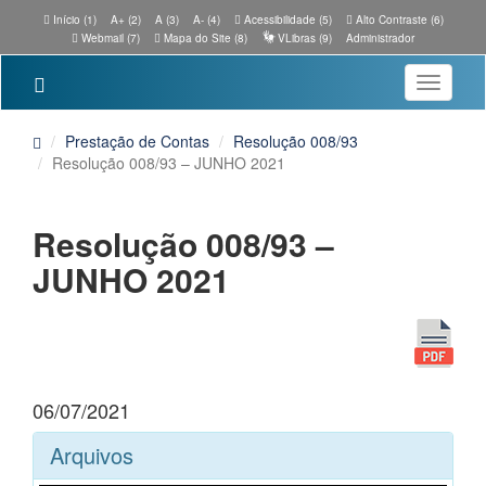
Início (1)
A+ (2)
A (3)
A- (4)
Acessibilidade (5)
Alto Contraste (6)
Webmail (7)
Mapa do Site (8)
VLibras (9)
Administrador
Toggle
navigatio
Prestação de Contas
Resolução 008/93
Resolução 008/93 – JUNHO 2021
Resolução 008/93 –
JUNHO 2021
06/07/2021
Arquivos