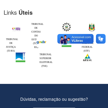
Links
Úteis
TRIBUNAL
DE
CONTAS
DO
TRIBUNAL
SUPREMO
ESTADO
DE
TRIBUNAL
(TCE-
JUSTIÇA
FEDERAL
RS)
(TJ-RS)
(STF)
TRIBUNAL
SUPERIOR
ELEITORAL
(TSE)
Dúvidas, reclamação ou sugestão?