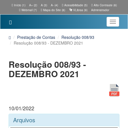
Início (1)
A+ (2)
A (3)
A- (4)
Acessibilidade (5)
Alto Contraste (6)
Webmail (7)
Mapa do Site (8)
VLibras (9)
Administrador
Toggle
navigatio
Prestação de Contas
Resolução 008/93
Resolução 008/93 - DEZEMBRO 2021
Resolução 008/93 -
DEZEMBRO 2021
10/01/2022
Arquivos