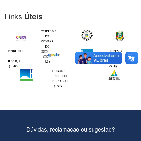
Links
Úteis
TRIBUNAL
DE
CONTAS
DO
TRIBUNAL
SUPREMO
ESTADO
DE
TRIBUNAL
(TCE-
JUSTIÇA
FEDERAL
RS)
(TJ-RS)
(STF)
TRIBUNAL
SUPERIOR
ELEITORAL
(TSE)
Dúvidas, reclamação ou sugestão?