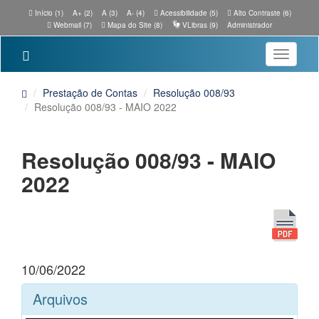
Início (1)
A+ (2)
A (3)
A- (4)
Acessibilidade (5)
Alto Contraste (6)
Webmail (7)
Mapa do Site (8)
VLibras (9)
Administrador
Toggle
navigatio
Prestação de Contas
Resolução 008/93
Resolução 008/93 - MAIO 2022
Resolução 008/93 - MAIO
2022
10/06/2022
Arquivos