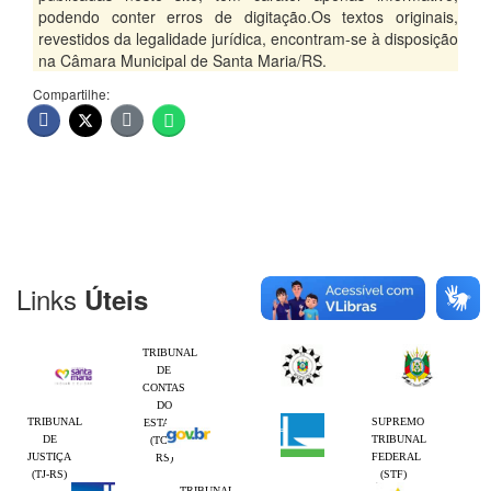
podendo conter erros de digitação.Os textos originais,
revestidos da legalidade jurídica, encontram-se à disposição
na Câmara Municipal de Santa Maria/RS.
Compartilhe:
Links
Úteis
TRIBUNAL
DE
CONTAS
DO
TRIBUNAL
SUPREMO
ESTADO
DE
TRIBUNAL
(TCE-
JUSTIÇA
FEDERAL
RS)
(TJ-RS)
(STF)
TRIBUNAL