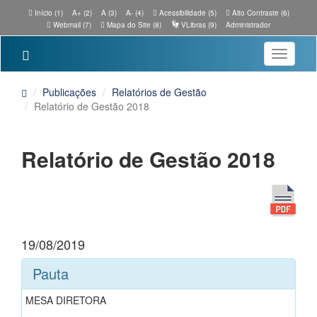
Início (1)
A+ (2)
A (3)
A- (4)
Acessibilidade (5)
Alto Contraste (6)
Webmail (7)
Mapa do Site (8)
VLibras (9)
Administrador
Toggle
navigatio
Publicações
Relatórios de Gestão
Relatório de Gestão 2018
Relatório de Gestão 2018
19/08/2019
Pauta
MESA DIRETORA