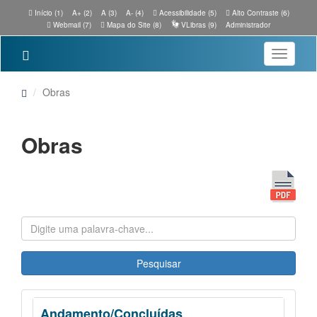
Início (1)
A+ (2)
A (3)
A- (4)
Acessibilidade (5)
Alto Contraste (6)
Webmail (7)
Mapa do Site (8)
VLibras (9)
Administrador
Toggle
navigatio
Obras
Obras
Pesquisar
Andamento/Concluídas