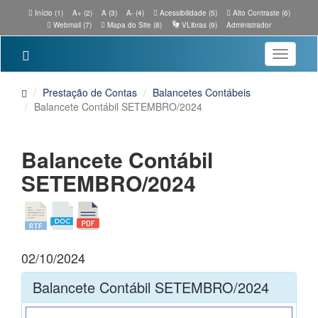
Início (1)
A+ (2)
A (3)
A- (4)
Acessibilidade (5)
Alto Contraste (6)
Webmail (7)
Mapa do Site (8)
VLibras (9)
Administrador
Toggle
navigatio
Prestação de Contas
Balancetes Contábeis
Balancete Contábil SETEMBRO/2024
Balancete Contábil
SETEMBRO/2024
02/10/2024
Balancete Contábil SETEMBRO/2024