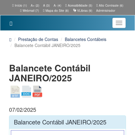
Início (1)
A+ (2)
A (3)
A- (4)
Acessibilidade (5)
Alto Contraste (6)
Webmail (7)
Mapa do Site (8)
VLibras (9)
Administrador
Toggle
navigatio
Prestação de Contas
Balancetes Contábeis
Balancete Contábil JANEIRO/2025
Balancete Contábil
JANEIRO/2025
07/02/2025
Balancete Contábil JANEIRO/2025