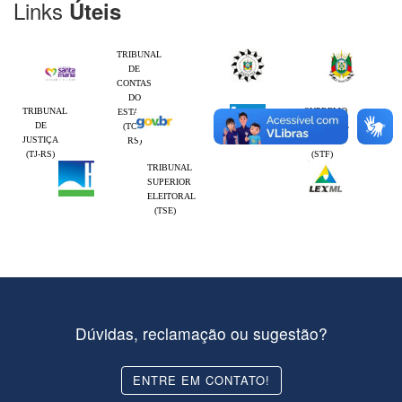
Links
Úteis
TRIBUNAL
DE
CONTAS
DO
TRIBUNAL
SUPREMO
ESTADO
DE
TRIBUNAL
(TCE-
JUSTIÇA
FEDERAL
RS)
(TJ-RS)
(STF)
TRIBUNAL
SUPERIOR
ELEITORAL
(TSE)
Dúvidas, reclamação ou sugestão?
ENTRE EM CONTATO!