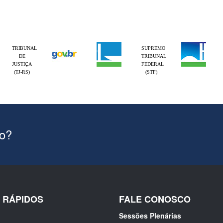
TRIBUNAL
SUPREMO
DE
TRIBUNAL
JUSTIÇA
FEDERAL
(TJ-RS)
(STF)
ão?
S RÁPIDOS
FALE CONOSCO
Sessões Plenárias