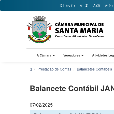
Início (1)
A+ (2)
A (3)
A- (4)
A Câmara
Vereadores
Atividades Leg
Prestação de Contas
Balancetes Contábeis
Balancete Contábil JA
07/02/2025