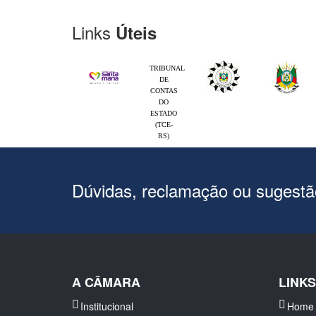
Links
Úteis
TRIBUNAL
DE
CONTAS
DO
ESTADO
(TCE-
RS)
Dúvidas, reclamação ou sugest
A CÂMARA
LINK
Institucional
Home