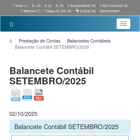
Início (1)
A+ (2)
A (3)
A- (4)
Acessibilidade (5)
Alto Contraste (6)
Webmail (7)
Mapa do Site (8)
VLibras (9)
Administrador
Toggle
navigatio
Prestação de Contas
Balancetes Contábeis
Balancete Contábil SETEMBRO/2025
Balancete Contábil
SETEMBRO/2025
02/10/2025
Balancete Contábil SETEMBRO/2025