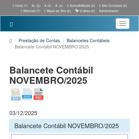
Início (1)
A+ (2)
A (3)
A- (4)
Acessibilidade (5)
Alto Contraste (6)
Webmail (7)
Mapa do Site (8)
VLibras (9)
Administrador
Toggle
navigatio
Prestação de Contas
Balancetes Contábeis
Balancete Contábil NOVEMBRO/2025
Balancete Contábil
NOVEMBRO/2025
03/12/2025
Balancete Contábil NOVEMBRO/2025