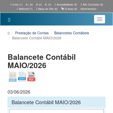
Início (1)
A+ (2)
A (3)
A- (4)
Acessibilidade (5)
Alto Contraste (6)
Webmail (7)
Mapa do Site (8)
VLibras (9)
Administrador
Toggle
navigatio
Prestação de Contas
Balancetes Contábeis
Balancete Contábil MAIO/2026
Balancete Contábil
MAIO/2026
03/06/2026
Balancete Contábil MAIO/2026