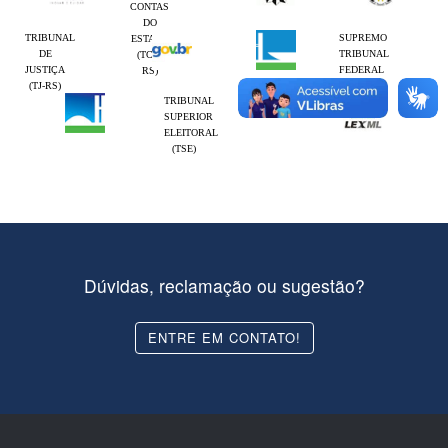
CONTAS
DO
TRIBUNAL
SUPREMO
ESTADO
DE
TRIBUNAL
(TCE-
JUSTIÇA
FEDERAL
RS)
(TJ-RS)
(STF)
TRIBUNAL
SUPERIOR
ELEITORAL
(TSE)
Dúvidas, reclamação ou sugestão?
ENTRE EM CONTATO!