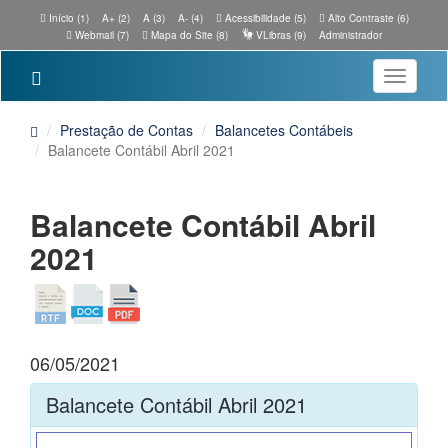
Início (1)
A+ (2)
A (3)
A- (4)
Acessibilidade (5)
Alto Contraste (6)
Webmail (7)
Mapa do Site (8)
VLibras (9)
Administrador
Toggle
navigatio
Prestação de Contas
Balancetes Contábeis
Balancete Contábil Abril 2021
Balancete Contábil Abril
2021
06/05/2021
Balancete Contábil Abril 2021