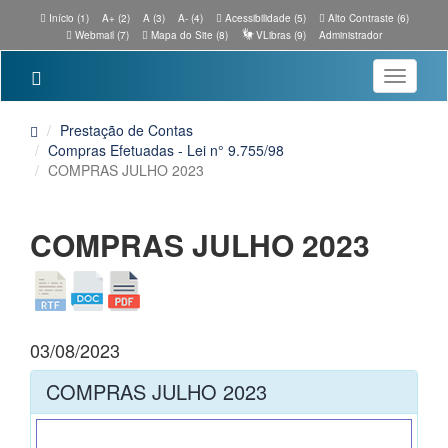
Início (1)
A+ (2)
A (3)
A- (4)
Acessibilidade (5)
Alto Contraste (6)
Webmail (7)
Mapa do Site (8)
VLibras (9)
Administrador
Toggle
navigatio
Prestação de Contas
Compras Efetuadas - Lei n° 9.755/98
COMPRAS JULHO 2023
COMPRAS JULHO 2023
03/08/2023
COMPRAS JULHO 2023