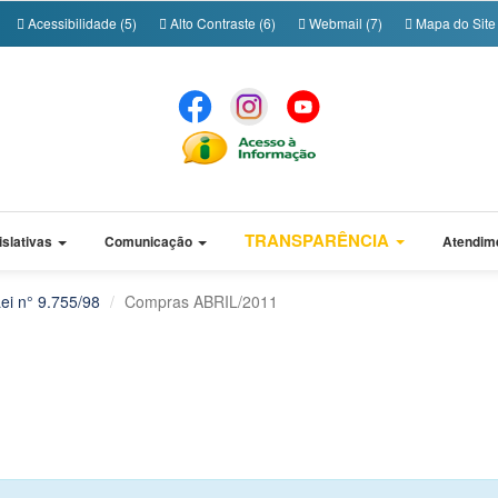
Acessibilidade (5)
Alto Contraste (6)
Webmail (7)
Mapa do Site 
TRANSPARÊNCIA
islativas
Comunicação
Atendim
ei n° 9.755/98
Compras ABRIL/2011