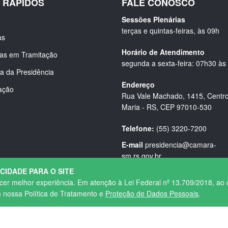
S RÁPIDOS
FALE CONOSCO
Sessões Plenárias
terças e quintas-feiras, às 09h
as
Horário de Atendimento
ias em Tramitação
segunda a sexta-feira: 07h30 às
a da Presidência
Endereço
ação
Rua Vale Machado, 1415, Centro
Maria - RS, CEP 97010-530
Telefone:
(55) 3220-7200
E-mail
presidencia@camara-
sm.rs.gov.br
ACIDADE PARA O SITE
ecer melhor experiência. Em atenção à Lei Federal nº 13.709/2018, ao 
m nossa Política de Tratamento e
Proteção de Dados Pessoais
.
Política de Privacidade
|
Termos de Uso