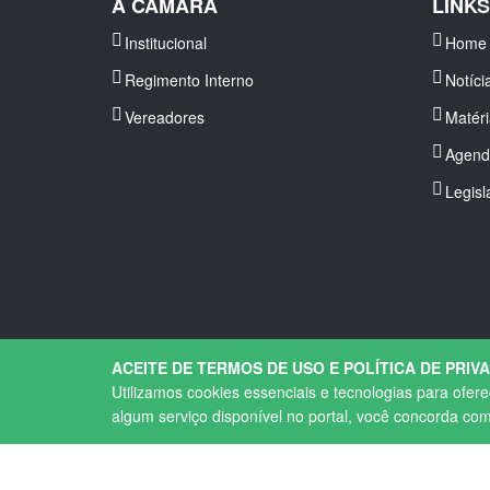
A CÂMARA
LINK
Institucional
Home
Regimento Interno
Notíci
Vereadores
Matér
Agend
Legisl
ACEITE DE TERMOS DE USO E POLÍTICA DE PRIV
Utilizamos cookies essenciais e tecnologias para ofer
algum serviço disponível no portal, você concorda co
Copyright © 2026. Todos os direitos Reservados.