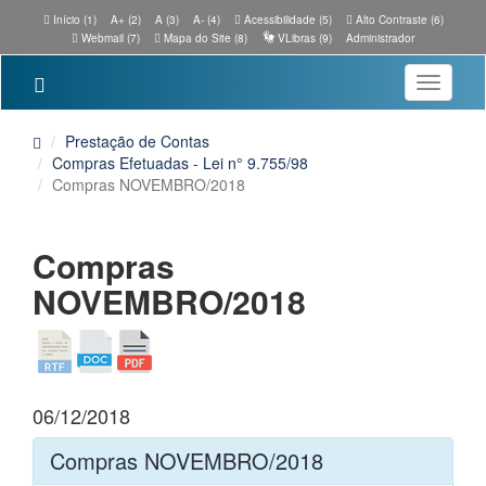
Início (1)
A+ (2)
A (3)
A- (4)
Acessibilidade (5)
Alto Contraste (6)
Webmail (7)
Mapa do Site (8)
VLibras (9)
Administrador
Toggle
navigatio
Prestação de Contas
Compras Efetuadas - Lei n° 9.755/98
Compras NOVEMBRO/2018
Compras
NOVEMBRO/2018
06/12/2018
Compras NOVEMBRO/2018