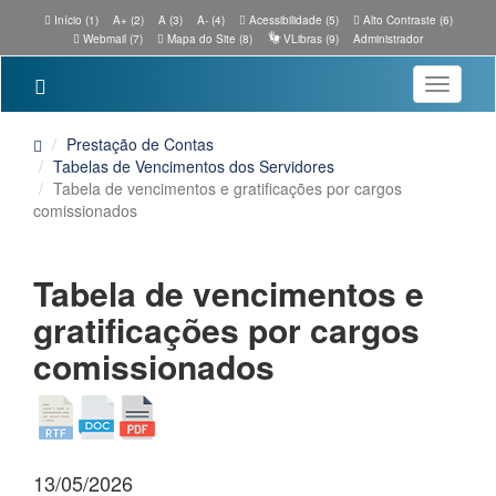
Início (1)
A+ (2)
A (3)
A- (4)
Acessibilidade (5)
Alto Contraste (6)
Webmail (7)
Mapa do Site (8)
VLibras (9)
Administrador
Toggle
navigatio
Prestação de Contas
Tabelas de Vencimentos dos Servidores
Tabela de vencimentos e gratificações por cargos
comissionados
Tabela de vencimentos e
gratificações por cargos
comissionados
13/05/2026