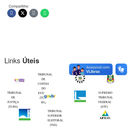
Compartilhe:
Links
Úteis
TRIBUNAL
DE
CONTAS
DO
TRIBUNAL
SUPREMO
ESTADO
DE
TRIBUNAL
(TCE-
JUSTIÇA
FEDERAL
RS)
(TJ-RS)
(STF)
TRIBUNAL
SUPERIOR
ELEITORAL
(TSE)