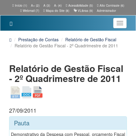
Início (1)
A+ (2)
A (3)
A- (4)
Acessibilidade (5)
Alto Contraste (6)
Webmail (7)
Mapa do Site (8)
VLibras (9)
Administrador
Toggle
navigatio
Prestação de Contas
Relatório de Gestão Fiscal
Relatório de Gestão Fiscal - 2º Quadrimestre de 2011
Relatório de Gestão Fiscal
- 2º Quadrimestre de 2011
27/09/2011
Pauta
Demonstrativo da Despesa com Pessoal, orçamento Fiscal