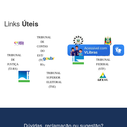
Links
Úteis
TRIBUNAL
DE
CONTAS
DO
TRIBUNAL
SUPREMO
ESTADO
DE
TRIBUNAL
(TCE-
JUSTIÇA
FEDERAL
RS)
(TJ-RS)
(STF)
TRIBUNAL
SUPERIOR
ELEITORAL
(TSE)
Dúvidas, reclamação ou sugestão?