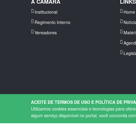
A CÂMARA
LINK
Institucional
Home
Regimento Interno
Notíci
Vereadores
Matér
Agend
Legisl
ACEITE DE TERMOS DE USO E POLÍTICA DE PRIV
Utilizamos cookies essenciais e tecnologias para ofer
algum serviço disponível no portal, você concorda co
Copyright © 2026. Todos os direitos Reservados.