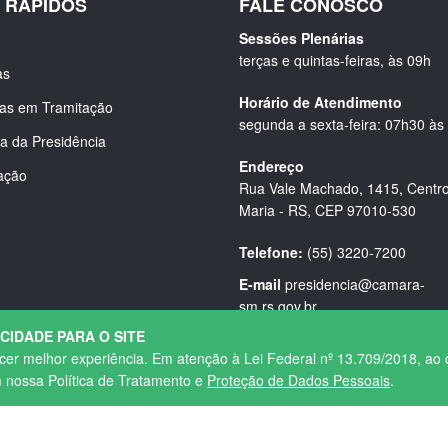
S RÁPIDOS
FALE CONOSCO
Sessões Plenárias
terças e quintas-feiras, às 09h
as
Horário de Atendimento
ias em Tramitação
segunda a sexta-feira: 07h30 às
a da Presidência
Endereço
ação
Rua Vale Machado, 1415, Centro
Maria - RS, CEP 97010-530
Telefone:
(55) 3220-7200
E-mail
presidencia@camara-
sm.rs.gov.br
ACIDADE PARA O SITE
ecer melhor experiência. Em atenção à Lei Federal nº 13.709/2018, ao 
m nossa Política de Tratamento e
Proteção de Dados Pessoais
.
Política de Privacidade
|
Termos de Uso