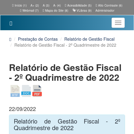
Início (1)
A+ (2)
A (3)
A- (4)
Acessibilidade (5)
Alto Contraste (6)
Webmail (7)
Mapa do Site (8)
VLibras (9)
Administrador
Toggle
navigatio
Prestação de Contas
Relatório de Gestão Fiscal
Relatório de Gestão Fiscal - 2º Quadrimestre de 2022
Relatório de Gestão Fiscal
- 2º Quadrimestre de 2022
22/09/2022
Relatório de Gestão Fiscal - 2º
Quadrimestre de 2022