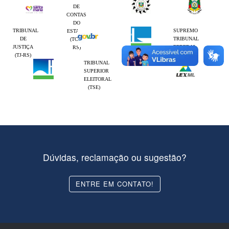
DE
CONTAS
DO
TRIBUNAL
SUPREMO
ESTADO
DE
TRIBUNAL
(TCE-
JUSTIÇA
FEDERAL
RS)
(TJ-RS)
(STF)
TRIBUNAL
SUPERIOR
ELEITORAL
(TSE)
Dúvidas, reclamação ou sugestão?
ENTRE EM CONTATO!