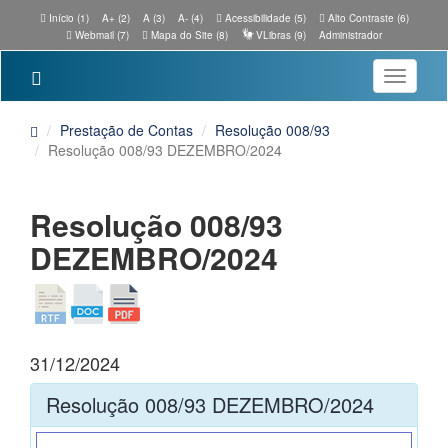
Início (1)
A+ (2)
A (3)
A- (4)
Acessibilidade (5)
Alto Contraste (6)
Webmail (7)
Mapa do Site (8)
VLibras (9)
Administrador
Toggle
navigatio
Prestação de Contas
Resolução 008/93
Resolução 008/93 DEZEMBRO/2024
Resolução 008/93
DEZEMBRO/2024
31/12/2024
Resolução 008/93 DEZEMBRO/2024