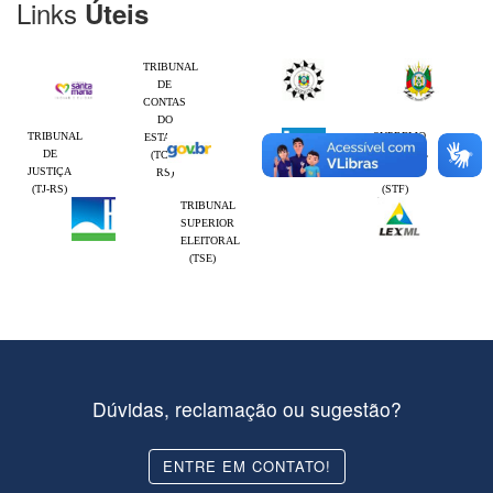
Links
Úteis
TRIBUNAL
DE
CONTAS
DO
TRIBUNAL
SUPREMO
ESTADO
DE
TRIBUNAL
(TCE-
JUSTIÇA
FEDERAL
RS)
(TJ-RS)
(STF)
TRIBUNAL
SUPERIOR
ELEITORAL
(TSE)
Dúvidas, reclamação ou sugestão?
ENTRE EM CONTATO!