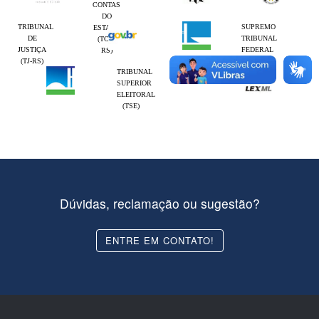
CONTAS
DO
TRIBUNAL
SUPREMO
ESTADO
DE
TRIBUNAL
(TCE-
JUSTIÇA
FEDERAL
RS)
(TJ-RS)
(STF)
TRIBUNAL
SUPERIOR
ELEITORAL
(TSE)
Dúvidas, reclamação ou sugestão?
ENTRE EM CONTATO!