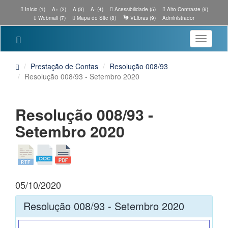
Início (1)
A+ (2)
A (3)
A- (4)
Acessibilidade (5)
Alto Contraste (6)
Webmail (7)
Mapa do Site (8)
VLibras (9)
Administrador
Toggle
navigatio
Prestação de Contas
Resolução 008/93
Resolução 008/93 - Setembro 2020
Resolução 008/93 -
Setembro 2020
05/10/2020
Resolução 008/93 - Setembro 2020