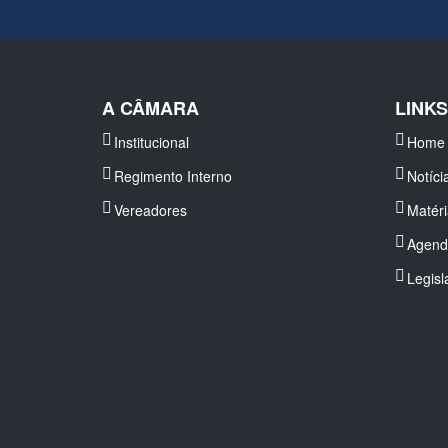
A CÂMARA
LINK
Institucional
Home
Regimento Interno
Notíci
Vereadores
Matér
Agend
Legisl