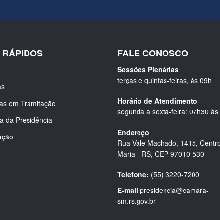
S RÁPIDOS
FALE CONOSCO
Sessões Plenárias
terças e quintas-feiras, às 09h
as
Horário de Atendimento
ias em Tramitação
segunda a sexta-feira: 07h30 às
a da Presidência
Endereço
ação
Rua Vale Machado, 1415, Centro
Maria - RS, CEP 97010-530
Telefone:
(55) 3220-7200
E-mail
presidencia@camara-
sm.rs.gov.br