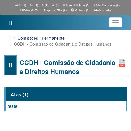
Início (1)
A+ (2)
A (3)
A- (4)
Acessibilidade (5)
Alto Contraste (6)
Webmail (7)
Mapa do Site (8)
VLibras (9)
Administrador
Toggle
navigatio
Comissões - Permanente
CCDH - Comissão de Cidadania e Direitos Humanos
CCDH - Comissão de Cidadania
e Direitos Humanos
Atas (1)
teste