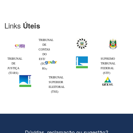
Links
Úteis
TRIBUNAL
DE
CONTAS
DO
TRIBUNAL
SUPREMO
ESTADO
DE
TRIBUNAL
(TCE-
JUSTIÇA
FEDERAL
RS)
(TJ-RS)
(STF)
TRIBUNAL
SUPERIOR
ELEITORAL
(TSE)
Dúvidas, reclamação ou sugestão?