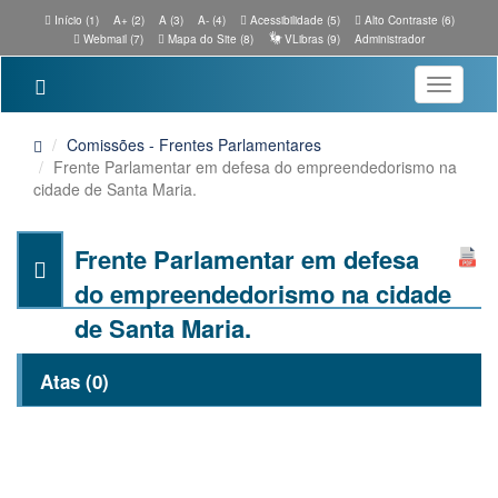
Início (1)
A+ (2)
A (3)
A- (4)
Acessibilidade (5)
Alto Contraste (6)
Webmail (7)
Mapa do Site (8)
VLibras (9)
Administrador
Toggle
navigatio
Comissões - Frentes Parlamentares
Frente Parlamentar em defesa do empreendedorismo na
cidade de Santa Maria.
Frente Parlamentar em defesa
do empreendedorismo na cidade
de Santa Maria.
Atas (0)