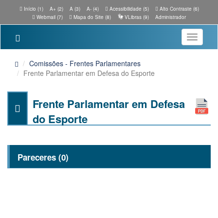
Início (1)
A+ (2)
A (3)
A- (4)
Acessibilidade (5)
Alto Contraste (6)
Webmail (7)
Mapa do Site (8)
VLibras (9)
Administrador
Toggle
navigatio
Comissões - Frentes Parlamentares
Frente Parlamentar em Defesa do Esporte
Frente Parlamentar em Defesa
do Esporte
Pareceres (0)