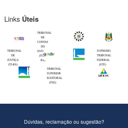
Links
Úteis
TRIBUNAL
DE
CONTAS
DO
TRIBUNAL
SUPREMO
ESTADO
DE
TRIBUNAL
(TCE-
JUSTIÇA
FEDERAL
RS)
(TJ-RS)
(STF)
TRIBUNAL
SUPERIOR
ELEITORAL
(TSE)
Dúvidas, reclamação ou sugestão?