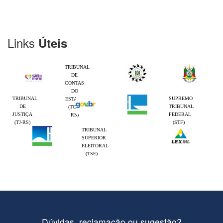
Links
Úteis
TRIBUNAL
DE
CONTAS
DO
TRIBUNAL
SUPREMO
ESTADO
DE
TRIBUNAL
(TCE-
JUSTIÇA
FEDERAL
RS)
(TJ-RS)
(STF)
TRIBUNAL
SUPERIOR
ELEITORAL
(TSE)
Dúvidas, reclamação ou sugestão?