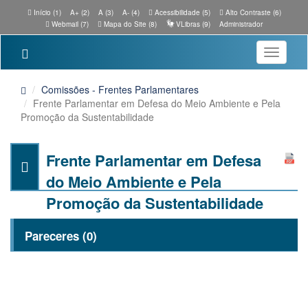
Início (1)
A+ (2)
A (3)
A- (4)
Acessibilidade (5)
Alto Contraste (6)
Webmail (7)
Mapa do Site (8)
VLibras (9)
Administrador
Toggle
navigatio
Comissões - Frentes Parlamentares
Frente Parlamentar em Defesa do Meio Ambiente e Pela
Promoção da Sustentabilidade
Frente Parlamentar em Defesa
do Meio Ambiente e Pela
Promoção da Sustentabilidade
Pareceres (0)