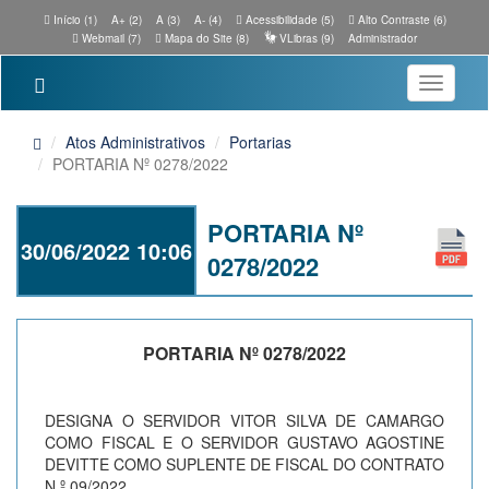
Início (1)
A+ (2)
A (3)
A- (4)
Acessibilidade (5)
Alto Contraste (6)
Webmail (7)
Mapa do Site (8)
VLibras (9)
Administrador
Toggle
navigatio
Atos Administrativos
Portarias
PORTARIA Nº 0278/2022
PORTARIA Nº
30/06/2022 10:06
0278/2022
PORTARIA Nº 0278/2022
DESIGNA O SERVIDOR VITOR SILVA DE CAMARGO
COMO FISCAL E O SERVIDOR GUSTAVO AGOSTINE
DEVITTE COMO SUPLENTE DE FISCAL DO CONTRATO
N.º 09/2022.