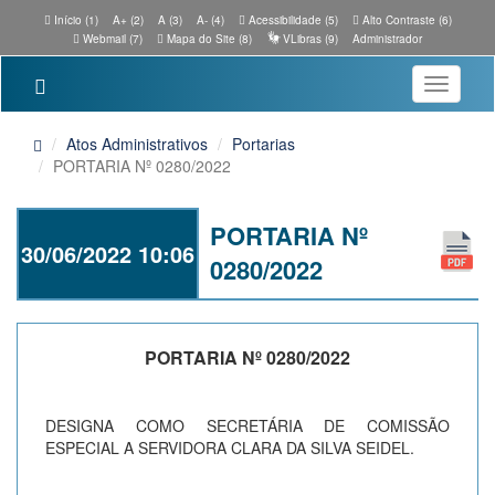
Início (1)
A+ (2)
A (3)
A- (4)
Acessibilidade (5)
Alto Contraste (6)
Webmail (7)
Mapa do Site (8)
VLibras (9)
Administrador
Toggle
navigatio
Atos Administrativos
Portarias
PORTARIA Nº 0280/2022
PORTARIA Nº
30/06/2022 10:06
0280/2022
PORTARIA Nº 0280/2022
DESIGNA COMO SECRETÁRIA DE COMISSÃO
ESPECIAL A SERVIDORA CLARA DA SILVA SEIDEL.