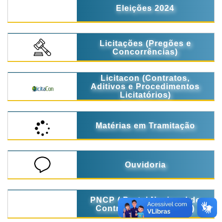
Eleições 2024
Licitações (Pregões e
Concorrências)
Licitacon (Contratos,
Aditivos e Procedimentos
Licitatórios)
Matérias em Tramitação
Ouvidoria
PNCP ( Portal Nacional de
Contratações Públicas)