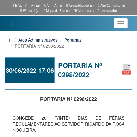
Início (1)
A+ (2)
A (3)
A- (4)
Acessibilidade (5)
Alto Contraste (6)
Webmail (7)
Mapa do Site (8)
VLibras (9)
Administrador
Toggle
navigatio
Atos Administrativos
Portarias
PORTARIA Nº 0298/2022
PORTARIA Nº
30/06/2022 17:06
0298/2022
PORTARIA Nº 0298/2022
CONCEDE 20 (VINTE) DIAS DE FÉRIAS
REGULAMENTARES AO SERVIDOR RICARDO DA ROSA
NOGUEIRA.