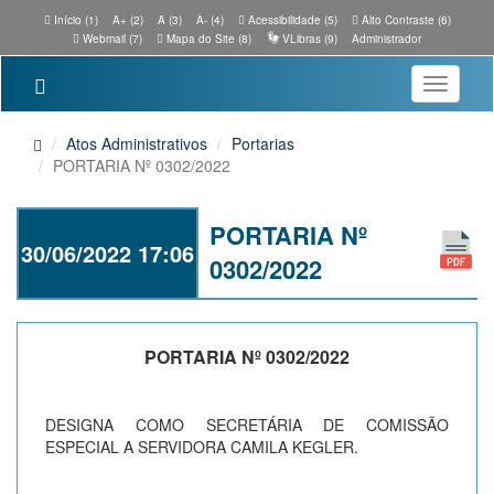
Início (1)
A+ (2)
A (3)
A- (4)
Acessibilidade (5)
Alto Contraste (6)
Webmail (7)
Mapa do Site (8)
VLibras (9)
Administrador
Toggle
navigatio
Atos Administrativos
Portarias
PORTARIA Nº 0302/2022
PORTARIA Nº
30/06/2022 17:06
0302/2022
PORTARIA Nº 0302/2022
DESIGNA COMO SECRETÁRIA DE COMISSÃO
ESPECIAL A SERVIDORA CAMILA KEGLER.