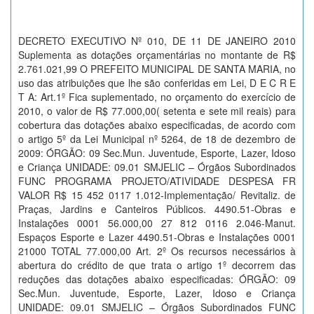
DECRETO EXECUTIVO Nº 010, DE 11 DE JANEIRO 2010
Suplementa as dotações orçamentárias no montante de R$
2.761.021,99 O PREFEITO MUNICIPAL DE SANTA MARIA, no
uso das atribuições que lhe são conferidas em Lei, D E C R E
T A: Art.1º Fica suplementado, no orçamento do exercício de
2010, o valor de R$ 77.000,00( setenta e sete mil reais) para
cobertura das dotações abaixo especificadas, de acordo com
o artigo 5º da Lei Municipal nº 5264, de 18 de dezembro de
2009: ÓRGÃO: 09 Sec.Mun. Juventude, Esporte, Lazer, Idoso
e Criança UNIDADE: 09.01 SMJELIC – Órgãos Subordinados
FUNC PROGRAMA PROJETO/ATIVIDADE DESPESA FR
VALOR R$ 15 452 0117 1.012-Implementação/ Revitaliz. de
Praças, Jardins e Canteiros Públicos. 4490.51-Obras e
Instalações 0001 56.000,00 27 812 0116 2.046-Manut.
Espaços Esporte e Lazer 4490.51-Obras e Instalações 0001
21000 TOTAL 77.000,00 Art. 2º Os recursos necessários à
abertura do crédito de que trata o artigo 1º decorrem das
reduções das dotações abaixo especificadas: ÓRGÃO: 09
Sec.Mun. Juventude, Esporte, Lazer, Idoso e Criança
UNIDADE: 09.01 SMJELIC – Órgãos Subordinados FUNC