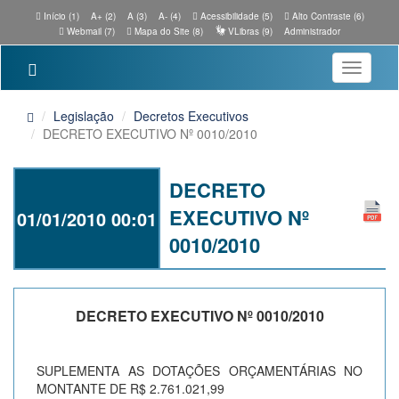
Início (1)
A+ (2)
A (3)
A- (4)
Acessibilidade (5)
Alto Contraste (6)
Webmail (7)
Mapa do Site (8)
VLibras (9)
Administrador
Toggle
navigatio
Legislação
Decretos Executivos
DECRETO EXECUTIVO Nº 0010/2010
DECRETO
EXECUTIVO Nº
01/01/2010 00:01
0010/2010
DECRETO EXECUTIVO Nº 0010/2010
SUPLEMENTA AS DOTAÇÕES ORÇAMENTÁRIAS NO
MONTANTE DE R$ 2.761.021,99