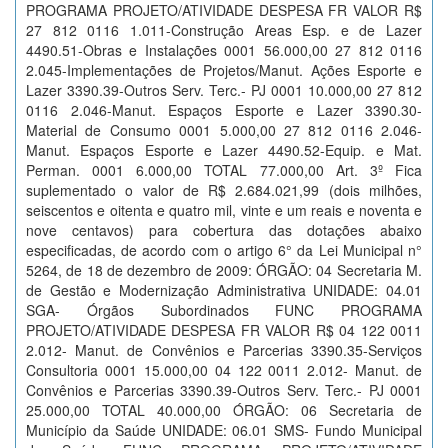
PROGRAMA PROJETO/ATIVIDADE DESPESA FR VALOR R$
27 812 0116 1.011-Construção Areas Esp. e de Lazer
4490.51-Obras e Instalações 0001 56.000,00 27 812 0116
2.045-Implementações de Projetos/Manut. Ações Esporte e
Lazer 3390.39-Outros Serv. Terc.- PJ 0001 10.000,00 27 812
0116 2.046-Manut. Espaços Esporte e Lazer 3390.30-
Material de Consumo 0001 5.000,00 27 812 0116 2.046-
Manut. Espaços Esporte e Lazer 4490.52-Equip. e Mat.
Perman. 0001 6.000,00 TOTAL 77.000,00 Art. 3º Fica
suplementado o valor de R$ 2.684.021,99 (dois milhões,
seiscentos e oitenta e quatro mil, vinte e um reais e noventa e
nove centavos) para cobertura das dotações abaixo
especificadas, de acordo com o artigo 6° da Lei Municipal n°
5264, de 18 de dezembro de 2009: ÓRGÃO: 04 Secretaria M.
de Gestão e Modernização Administrativa UNIDADE: 04.01
SGA- Órgãos Subordinados FUNC PROGRAMA
PROJETO/ATIVIDADE DESPESA FR VALOR R$ 04 122 0011
2.012- Manut. de Convênios e Parcerias 3390.35-Serviços
Consultoria 0001 15.000,00 04 122 0011 2.012- Manut. de
Convênios e Parcerias 3390.39-Outros Serv. Terc.- PJ 0001
25.000,00 TOTAL 40.000,00 ÓRGÃO: 06 Secretaria de
Município da Saúde UNIDADE: 06.01 SMS- Fundo Municipal