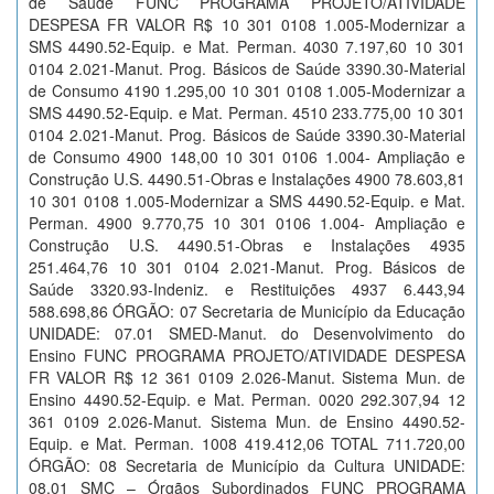
de Saúde FUNC PROGRAMA PROJETO/ATIVIDADE
DESPESA FR VALOR R$ 10 301 0108 1.005-Modernizar a
SMS 4490.52-Equip. e Mat. Perman. 4030 7.197,60 10 301
0104 2.021-Manut. Prog. Básicos de Saúde 3390.30-Material
de Consumo 4190 1.295,00 10 301 0108 1.005-Modernizar a
SMS 4490.52-Equip. e Mat. Perman. 4510 233.775,00 10 301
0104 2.021-Manut. Prog. Básicos de Saúde 3390.30-Material
de Consumo 4900 148,00 10 301 0106 1.004- Ampliação e
Construção U.S. 4490.51-Obras e Instalações 4900 78.603,81
10 301 0108 1.005-Modernizar a SMS 4490.52-Equip. e Mat.
Perman. 4900 9.770,75 10 301 0106 1.004- Ampliação e
Construção U.S. 4490.51-Obras e Instalações 4935
251.464,76 10 301 0104 2.021-Manut. Prog. Básicos de
Saúde 3320.93-Indeniz. e Restituições 4937 6.443,94
588.698,86 ÓRGÃO: 07 Secretaria de Município da Educação
UNIDADE: 07.01 SMED-Manut. do Desenvolvimento do
Ensino FUNC PROGRAMA PROJETO/ATIVIDADE DESPESA
FR VALOR R$ 12 361 0109 2.026-Manut. Sistema Mun. de
Ensino 4490.52-Equip. e Mat. Perman. 0020 292.307,94 12
361 0109 2.026-Manut. Sistema Mun. de Ensino 4490.52-
Equip. e Mat. Perman. 1008 419.412,06 TOTAL 711.720,00
ÓRGÃO: 08 Secretaria de Município da Cultura UNIDADE:
08.01 SMC – Órgãos Subordinados FUNC PROGRAMA