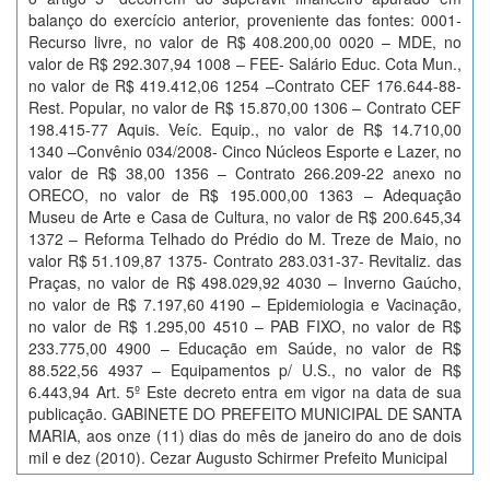
balanço do exercício anterior, proveniente das fontes: 0001-
Recurso livre, no valor de R$ 408.200,00 0020 – MDE, no
valor de R$ 292.307,94 1008 – FEE- Salário Educ. Cota Mun.,
no valor de R$ 419.412,06 1254 –Contrato CEF 176.644-88-
Rest. Popular, no valor de R$ 15.870,00 1306 – Contrato CEF
198.415-77 Aquis. Veíc. Equip., no valor de R$ 14.710,00
1340 –Convênio 034/2008- Cinco Núcleos Esporte e Lazer, no
valor de R$ 38,00 1356 – Contrato 266.209-22 anexo no
ORECO, no valor de R$ 195.000,00 1363 – Adequação
Museu de Arte e Casa de Cultura, no valor de R$ 200.645,34
1372 – Reforma Telhado do Prédio do M. Treze de Maio, no
valor R$ 51.109,87 1375- Contrato 283.031-37- Revitaliz. das
Praças, no valor de R$ 498.029,92 4030 – Inverno Gaúcho,
no valor de R$ 7.197,60 4190 – Epidemiologia e Vacinação,
no valor de R$ 1.295,00 4510 – PAB FIXO, no valor de R$
233.775,00 4900 – Educação em Saúde, no valor de R$
88.522,56 4937 – Equipamentos p/ U.S., no valor de R$
6.443,94 Art. 5º Este decreto entra em vigor na data de sua
publicação. GABINETE DO PREFEITO MUNICIPAL DE SANTA
MARIA, aos onze (11) dias do mês de janeiro do ano de dois
mil e dez (2010). Cezar Augusto Schirmer Prefeito Municipal