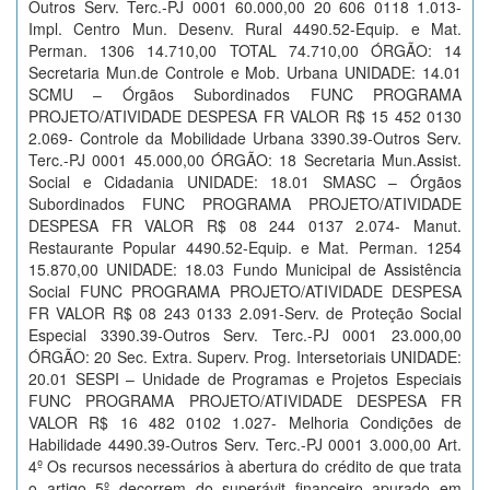
Outros Serv. Terc.-PJ 0001 60.000,00 20 606 0118 1.013-
Impl. Centro Mun. Desenv. Rural 4490.52-Equip. e Mat.
Perman. 1306 14.710,00 TOTAL 74.710,00 ÓRGÃO: 14
Secretaria Mun.de Controle e Mob. Urbana UNIDADE: 14.01
SCMU – Órgãos Subordinados FUNC PROGRAMA
PROJETO/ATIVIDADE DESPESA FR VALOR R$ 15 452 0130
2.069- Controle da Mobilidade Urbana 3390.39-Outros Serv.
Terc.-PJ 0001 45.000,00 ÓRGÃO: 18 Secretaria Mun.Assist.
Social e Cidadania UNIDADE: 18.01 SMASC – Órgãos
Subordinados FUNC PROGRAMA PROJETO/ATIVIDADE
DESPESA FR VALOR R$ 08 244 0137 2.074- Manut.
Restaurante Popular 4490.52-Equip. e Mat. Perman. 1254
15.870,00 UNIDADE: 18.03 Fundo Municipal de Assistência
Social FUNC PROGRAMA PROJETO/ATIVIDADE DESPESA
FR VALOR R$ 08 243 0133 2.091-Serv. de Proteção Social
Especial 3390.39-Outros Serv. Terc.-PJ 0001 23.000,00
ÓRGÃO: 20 Sec. Extra. Superv. Prog. Intersetoriais UNIDADE:
20.01 SESPI – Unidade de Programas e Projetos Especiais
FUNC PROGRAMA PROJETO/ATIVIDADE DESPESA FR
VALOR R$ 16 482 0102 1.027- Melhoria Condições de
Habilidade 4490.39-Outros Serv. Terc.-PJ 0001 3.000,00 Art.
4º Os recursos necessários à abertura do crédito de que trata
o artigo 5º decorrem do superávit financeiro apurado em