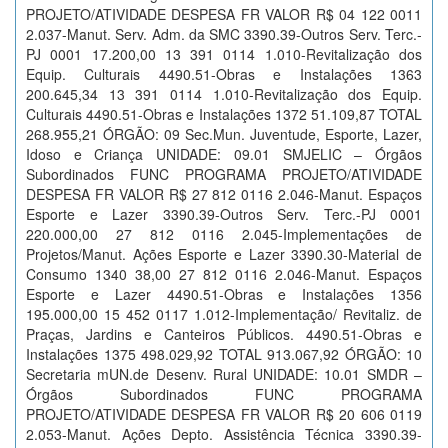
PROJETO/ATIVIDADE DESPESA FR VALOR R$ 04 122 0011
2.037-Manut. Serv. Adm. da SMC 3390.39-Outros Serv. Terc.-
PJ 0001 17.200,00 13 391 0114 1.010-Revitalização dos
Equip. Culturais 4490.51-Obras e Instalações 1363
200.645,34 13 391 0114 1.010-Revitalização dos Equip.
Culturais 4490.51-Obras e Instalações 1372 51.109,87 TOTAL
268.955,21 ÓRGÃO: 09 Sec.Mun. Juventude, Esporte, Lazer,
Idoso e Criança UNIDADE: 09.01 SMJELIC – Órgãos
Subordinados FUNC PROGRAMA PROJETO/ATIVIDADE
DESPESA FR VALOR R$ 27 812 0116 2.046-Manut. Espaços
Esporte e Lazer 3390.39-Outros Serv. Terc.-PJ 0001
220.000,00 27 812 0116 2.045-Implementações de
Projetos/Manut. Ações Esporte e Lazer 3390.30-Material de
Consumo 1340 38,00 27 812 0116 2.046-Manut. Espaços
Esporte e Lazer 4490.51-Obras e Instalações 1356
195.000,00 15 452 0117 1.012-Implementação/ Revitaliz. de
Praças, Jardins e Canteiros Públicos. 4490.51-Obras e
Instalações 1375 498.029,92 TOTAL 913.067,92 ÓRGÃO: 10
Secretaria mUN.de Desenv. Rural UNIDADE: 10.01 SMDR –
Órgãos Subordinados FUNC PROGRAMA
PROJETO/ATIVIDADE DESPESA FR VALOR R$ 20 606 0119
2.053-Manut. Ações Depto. Assistência Técnica 3390.39-