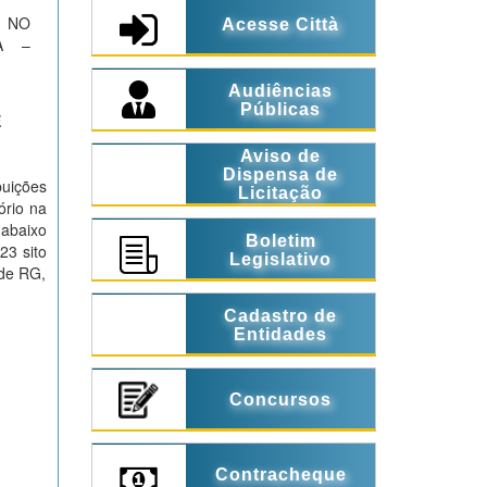
S NO
Acesse Città
A –
Audiências
Públicas
E
Aviso de
Dispensa de
buições
Licitação
ório na
abaixo
Boletim
23 sito
Legislativo
 de RG,
Cadastro de
Entidades
Concursos
Contracheque