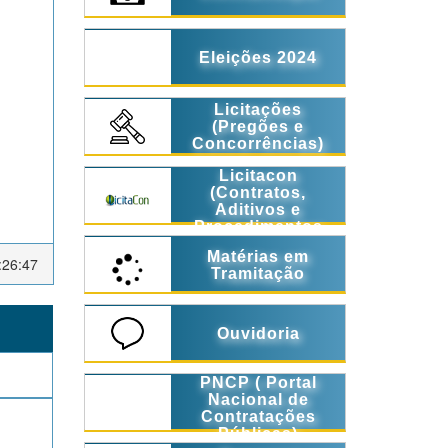
Eleições 2024
Licitações
(Pregões e
Concorrências)
Licitacon
(Contratos,
Aditivos e
Procedimentos
Licitatórios)
Matérias em
:26:47
Tramitação
Ouvidoria
PNCP ( Portal
Nacional de
Contratações
Públicas)