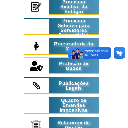
Processo
Seletivo de
Estágio
Processo
Seletivo para
Servidores
Temporários
Procuradoria da
Mulher
Proteção de
Dados
Publicações
Legais
Quadro de
Emendas
Impositivas
Relatórios de
Gestão