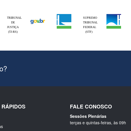
TRIBUNAL
SUPREMO
DE
TRIBUNAL
JUSTIÇA
FEDERAL
(TJ-RS)
(STF)
ão?
S RÁPIDOS
FALE CONOSCO
Sessões Plenárias
terças e quintas-feiras, às 09h
as