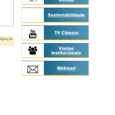
Sustentabilidade
TV Câmara
igitação.
Visitas
Institucionais
Webmail