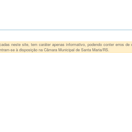
das neste site, tem caráter apenas informativo, podendo conter erros de d
ncontram-se à disposição na Câmara Municipal de Santa Maria/RS.