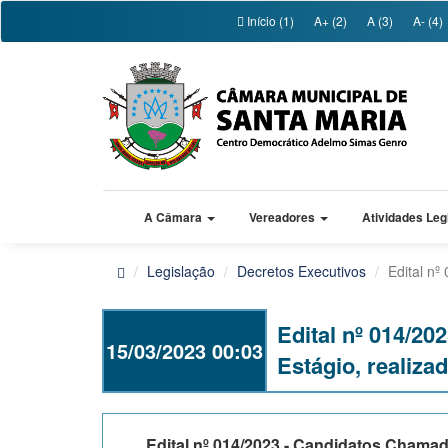
Início (1)
A+ (2)
A (3)
A- (4)
A Câmara
Vereadores
Atividades Leg
Legislação
Decretos Executivos
Edital n
Edital nº 014/2
15/03/2023 00:03
Estágio, realiz
Edital nº 014/2023 - Candidatos Chama