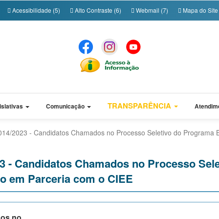
Acessibilidade (5)
Alto Contraste (6)
Webmail (7)
Mapa do Site 
TRANSPARÊNCIA
islativas
Comunicação
Atendim
º 014/2023 - Candidatos Chamados no Processo Seletivo do Programa B
023 - Candidatos Chamados no Processo Sel
ado em Parceria com o CIEE
dos no