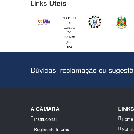
Links
Úteis
TRIBUNAL
DE
CONTAS
DO
ESTADO
(TCE-
RS)
Dúvidas, reclamação ou sugest
A CÂMARA
LINK
Institucional
Home
Regimento Interno
Notíci