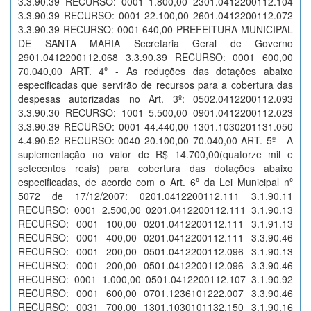
3.3.90.39 RECURSO: 0001 1.800,00 2301.0412200112.104
3.3.90.39 RECURSO: 0001 22.100,00 2601.0412200112.072
3.3.90.39 RECURSO: 0001 640,00 PREFEITURA MUNICIPAL
DE SANTA MARIA Secretaria Geral de Governo
2901.0412200112.068 3.3.90.39 RECURSO: 0001 600,00
70.040,00 ART. 4º - As reduções das dotações abaixo
especificadas que servirão de recursos para a cobertura das
despesas autorizadas no Art. 3º: 0502.0412200112.093
3.3.90.30 RECURSO: 1001 5.500,00 0901.0412200112.023
3.3.90.39 RECURSO: 0001 44.440,00 1301.1030201131.050
4.4.90.52 RECURSO: 0040 20.100,00 70.040,00 ART. 5º - A
suplementação no valor de R$ 14.700,00(quatorze mil e
setecentos reais) para cobertura das dotações abaixo
especificadas, de acordo com o Art. 6º da Lei Municipal nº
5072 de 17/12/2007: 0201.0412200112.111 3.1.90.11
RECURSO: 0001 2.500,00 0201.0412200112.111 3.1.90.13
RECURSO: 0001 100,00 0201.0412200112.111 3.1.91.13
RECURSO: 0001 400,00 0201.0412200112.111 3.3.90.46
RECURSO: 0001 200,00 0501.0412200112.096 3.1.90.13
RECURSO: 0001 200,00 0501.0412200112.096 3.3.90.46
RECURSO: 0001 1.000,00 0501.0412200112.107 3.1.90.92
RECURSO: 0001 600,00 0701.1236101222.007 3.3.90.46
RECURSO: 0031 700,00 1301.1030101132.150 3.1.90.16