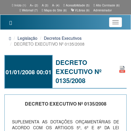
Início (1)
A+ (2)
A (3)
A- (4)
Acessibilidade (5)
Alto Contraste (6)
Webmail (7)
Mapa do Site (8)
VLibras (9)
Administrador
Toggle
navigatio
Legislação
Decretos Executivos
DECRETO EXECUTIVO Nº 0135/2008
DECRETO
EXECUTIVO Nº
01/01/2008 00:01
0135/2008
DECRETO EXECUTIVO Nº 0135/2008
SUPLEMENTA AS DOTAÇÕES ORÇAMENTÁRIAS DE
ACORDO COM OS ARTIGOS 5º, 6º E 8º DA LEI