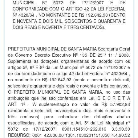
MUNICIPAL Nº 5072 DE 17/12/2007 E DE
CONFORMIDADE COM O ARTIGO 42 DA LEI FEDERAL
Nº 4320/64 , NO MONTANTE DE R$ 192.642,93 (CENTO
E NOVENTA E DOIS MIL, SEISCENTOS E QUARENTA E
DOIS REAIS E NOVENTA E TRÊS CENTAVOS).
PREFEITURA MUNICIPAL DE SANTA MARIA Secretaria Geral
de Governo Decreto Executivo Nº 135 DE 25 / 11 / 2008.
Suplementa as dotações orçamentárias de acordo com os
artigos 5º, 6º E 8º da Lei Municipal nº 5072 de 17/12/2007 e
de conformidade com o artigo 42 da Lei Federal nº 4320/64 ,
no montante de R$ 192.642,93 (cento e noventa e dois mil,
seiscentos e quarenta e dois reais e noventa e três centavos).
O PREFEITO MUNICIPAL DE SANTA MARIA, no uso das
atribuições que lhe são conferidas em Lei, D E C R E T A
ART. 1º - A suplementação no valor de R$ 57.902,93
(cinqüenta e sete mil, novecentos e dois reais e noventa e
três centavos) para cobertura das dotações abaixo
especificadas, de acordo com o Art. 5º da Lei Municipal nº
5072 de 17/12/2007: 0901.1545101262.016 3.3.90.30
RECURSO: 0001 42.800,00 1301.1030201131.050 4.4.90.52