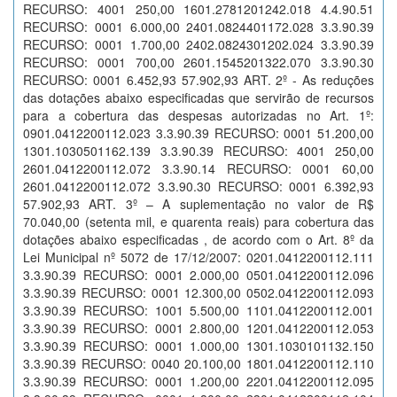
RECURSO: 4001 250,00 1601.2781201242.018 4.4.90.51
RECURSO: 0001 6.000,00 2401.0824401172.028 3.3.90.39
RECURSO: 0001 1.700,00 2402.0824301202.024 3.3.90.39
RECURSO: 0001 700,00 2601.1545201322.070 3.3.90.30
RECURSO: 0001 6.452,93 57.902,93 ART. 2º - As reduções
das dotações abaixo especificadas que servirão de recursos
para a cobertura das despesas autorizadas no Art. 1º:
0901.0412200112.023 3.3.90.39 RECURSO: 0001 51.200,00
1301.1030501162.139 3.3.90.39 RECURSO: 4001 250,00
2601.0412200112.072 3.3.90.14 RECURSO: 0001 60,00
2601.0412200112.072 3.3.90.30 RECURSO: 0001 6.392,93
57.902,93 ART. 3º – A suplementação no valor de R$
70.040,00 (setenta mil, e quarenta reais) para cobertura das
dotações abaixo especificadas , de acordo com o Art. 8º da
Lei Municipal nº 5072 de 17/12/2007: 0201.0412200112.111
3.3.90.39 RECURSO: 0001 2.000,00 0501.0412200112.096
3.3.90.39 RECURSO: 0001 12.300,00 0502.0412200112.093
3.3.90.39 RECURSO: 1001 5.500,00 1101.0412200112.001
3.3.90.39 RECURSO: 0001 2.800,00 1201.0412200112.053
3.3.90.39 RECURSO: 0001 1.000,00 1301.1030101132.150
3.3.90.39 RECURSO: 0040 20.100,00 1801.0412200112.110
3.3.90.39 RECURSO: 0001 1.200,00 2201.0412200112.095