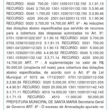
RECURSO: 0040 700,00 1301.1030101132.150 3.1.91.13
RECURSO: 0040 2.700,00 1301.1030101132.150 3.3.90.46
RECURSO: 0040 1.700,00 1301.1030101132.150 3.3.90.46
RECURSO: 4220 200,00 2301.0412200112.103 3.1.90.96
RECURSO: 0020 3.700,00 14.700,00 ART. 6º - As reduções
das dotações abaixo especificadas que servirão de recursos
para a cobertura das despesas autorizadas no Art. 5º:
0701.1236101222.007 3.1.90.16 RECURSO: 0020 3.700,00
0702.1236101222.012 3.1.91.13 RECURSO: 0031 700,00
0901.0412200112.023 3.1.90.13 RECURSO: 0001 5.000,00
1301.1030201131.050 4.4.90.52 RECURSO: 0040 5.100,00
1301.1030201132.142 3.3.71.14 RECURSO: 4220 200,00
14.700,00 ART. 7º - A suplementação no valor de R$
50.000,00 (cinqüenta mil reais) para cobertura das dotações
abaixo especificadas, de acordo com o Art. 6º da Lei
Municipal nº 5072 de 17/12/2007: 0701.1212200112.036
3.3.90.39 RECURSO: 0020 5.000,00 0701.1236101221.034
4.4.90.51 RECURSO: 0020 20.000,00 1301.1030101142.143
3.1.71.11 RECURSO: 4510 14.000,00 1301.1030101142.143
3.1.71.13 RECURSO: 4510 11.000,00 50.000,00
PREFEITURA MUNICIPAL DE SANTA MARIA Secretaria Geral
de Governo ART. 8º - O excesso de Arrecadação apurado no