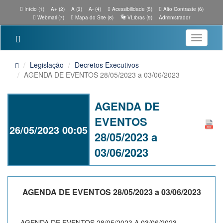
Início (1)
A+ (2)
A (3)
A- (4)
Acessibilidade (5)
Alto Contraste (6)
Webmail (7)
Mapa do Site (8)
VLibras (9)
Administrador
Toggle
navigatio
Legislação
Decretos Executivos
AGENDA DE EVENTOS 28/05/2023 a 03/06/2023
AGENDA DE
EVENTOS
26/05/2023 00:05
28/05/2023 a
03/06/2023
AGENDA DE EVENTOS 28/05/2023 a 03/06/2023
AGENDA DE EVENTOS 28/05/2023 A 03/06/2023