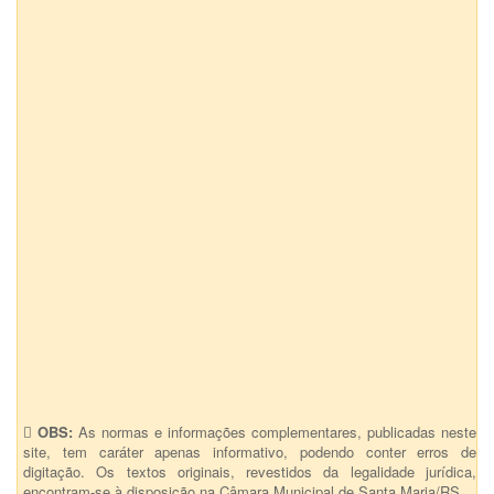
OBS:
As normas e informações complementares, publicadas neste
site, tem caráter apenas informativo, podendo conter erros de
digitação. Os textos originais, revestidos da legalidade jurídica,
encontram-se à disposição na Câmara Municipal de Santa Maria/RS.