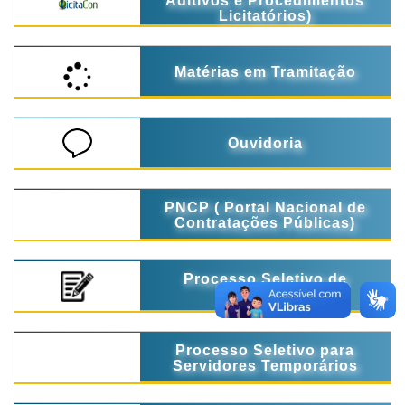
Aditivos e Procedimentos
Licitatórios)
Matérias em Tramitação
Ouvidoria
PNCP ( Portal Nacional de
Contratações Públicas)
Processo Seletivo de
Estágio
Processo Seletivo para
Servidores Temporários