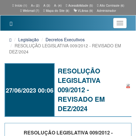
Início (1)
A+ (2)
A (3)
A- (4)
Acessibilidade (5)
Alto Contraste (6)
Webmail (7)
Mapa do Site (8)
VLibras (9)
Administrador
Toggle
navigatio
Legislação
Decretos Executivos
RESOLUÇÂO LEGISLATIVA 009/2012 - REVISADO EM
DEZ/2024
RESOLUÇÂO
LEGISLATIVA
009/2012 -
27/06/2023 00:06
REVISADO EM
DEZ/2024
RESOLUÇÂO LEGISLATIVA 009/2012 -