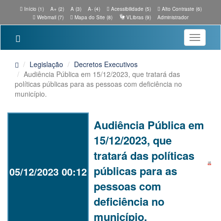
Início (1)
A+ (2)
A (3)
A- (4)
Acessibilidade (5)
Alto Contraste (6)
Webmail (7)
Mapa do Site (8)
VLibras (9)
Administrador
Toggle
navigatio
Legislação
Decretos Executivos
Audiência Pública em 15/12/2023, que tratará das
políticas públicas para as pessoas com deficiência no
município.
Audiência Pública em
15/12/2023, que
tratará das políticas
públicas para as
05/12/2023 00:12
pessoas com
deficiência no
município.