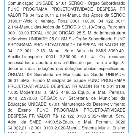
Comunicação UNIDADE: 24.01 SERGC - Órgão Subordinado
FUNC PROGRAMA PROJETO/ATIVIDADE DESPESA FR
VALOR R$ 04 122 0011 2.144-Manut. das Ações da SERGC
3190.11-Vcto e Vantag. Fixas 0001 160,00 04 122 0011
2.144-Manut. das Ações da SERGC 3191.13-Obrig. Patronais
0001 30,00 TOTAL 190,00 ÓRGÃO: 25 S. M. de Infraestrutura
e Serviços UNIDADE: 25.01 SMIS - Órgão Subordinado FUNC
PROGRAMA PROJETO/ATIVIDADE DESPESA FR VALOR R$
04 122 0011 2.151-Manut. Serv. Adm. da SMIS 3390.49-
Auxílio-Transporte 0001 2.350,00 Art. 4º Os recursos
necessários à abertura dos créditos de que trata o artigo 3º
decorrem das reduções das dotações abaixo especificadas:
ÓRGÃO: 06 Secretaria de Município da Saúde UNIDADE:
06.01 SMS- Fundo Municipal de Saúde FUNC PROGRAMA
PROJETO/ATIVIDADE DESPESA FR VALOR R$ 10 301 0108
1.005-Modernizar a SMS 4490.52-Equip. e Mat. Perman.
0040 2.370,00 ÓRGÃO: 07 Secretaria de Município da
Educação UNIDADE: 07.01 Manutenção do Desenvolvimento
do Ensino FUNC PROGRAMA PROJETO/ATIVIDADE
DESPESA FR VALOR R$ 12 122 0109 2.024-Manut. Serv.
Adm. da SMED 4490.52-Equip. e Mat. Perman. 0020
64.922,21 12 361 0109 2.026-Manut. Sistema Munic. Ensino