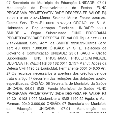
07 Secretaria de Município da Educação UNIDADE: 07.01
Manutenção do Desenvolvimento do Ensino FUNC
PROGRAMA PROJETO/ATIVIDADE DESPESA FR VALOR R$
12 361 0109 2.026-Manut. Sistema Munic. Ensino 3390.39-
Outros Serv. Terc.-PJ 0020 8.877,79 ÓRGÃO: 22 S. M.
Habitação e Regularização Fundiária UNIDADE: 22.01
SMHRF – Órgão Subordinado FUNC PROGRAMA
PROJETO/ATIVIDADE DESPESA FR VALOR R$ 04 122 0011
2.142-Manut. Serv. Adm. da SMHRF 3390.39-Outros Serv.
Terc.-PJ 0001 1.000,00 ÓRGÃO: 24 S. E. Relações de
Governo e Comunicação UNIDADE: 23.01 SACC – Órgão
Subordinado FUNC PROGRAMA PROJETO/ATIVIDADE
DESPESA FR VALOR R$ 06 182 0011 2.157-Manut. Ações da
Defesa Civil 4490.52-Equip.Mat. Permanente 0001 546,00 Art.
2º Os recursos necessários à abertura dos créditos de que
trata o artigo 1º decorrem das reduções das dotações abaixo
especificadas: ÓRGÃO: 06 Secretaria de Município da Saúde
UNIDADE: 06.01 SMS- Fundo Municipal de Saúde FUNC
PROGRAMA PROJETO/ATIVIDADE DESPESA FR VALOR R$
10 301 0108 1.005-Modernizar a SMS 4490.52-Equip. e Mat.
Perman. 0040 3.000,00 ÓRGÃO: 07 Secretaria de Município
da Educação UNIDADE: 07.01 Manutenção do