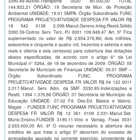
3390.49-Auxílio-Transporte 0020 80.000,00 TOTAL
144.922,21 ÓRGÃO: 19 Secretaria de Mun. de Proteção
Ambiental UNIDADE: 19.01 SMPA- Órgão Subordinado FUNC
PROGRAMA PROJETO/ATIVIDADE DESPESA FR VALOR R$
18 542 0138 2.099-Manut.Gerenc.Integ.Resíd.Sólido
3390.39-Outros Serv. Terc.-PJ 0001 109.848,47 Art. 5º Fica
suplementado no valor de R$ 2.654.376,86( dois milhões,
seiscentos e cinquenta e quatro mil, trezentos e setenta e seis
reais e oitenta e seis centavos) para cobertura das dotações
abaixo especificadas, de acordo com o artigo 6° da Lei
Municipal n° 5264, de 18 de dezembro de 2009: ÓRGÃO: 05
Secretaria de Município de Finanças UNIDADE: 05.01 SMF –
Órgão Subordinado FUNC PROGRAMA
PROJETO/ATIVIDADE DESPESA FR VALOR R$ 04 122 0011
2.017-Manut. Serv. Adm. da SMF 3330.93-Indenizações e
Restit. 1394 1.376,86 ÓRGÃO: 07 Secretaria de Município da
Educação UNIDADE: 07.02 Fd. Des.Ed. Básica e Valoriz.
Magist. - FUNDEB FUNC PROGRAMA PROJETO/ATIVIDADE
DESPESA FR VALOR R$ 12 361 0109 2.031-Manut.Sist.
Munic.Ensino-FUNDEB 3190.11-Vcto e Vantag. Fixas 0031
2.653.000,00 Art. 6º O recurso necessário à abertura dos
créditos de que trata o artigo 5º decorrem do excesso de
arrecadação apurado no corrente exercício, proveniente da