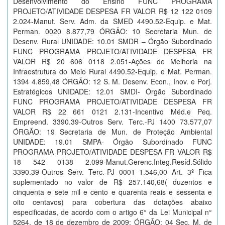
Desenvolvimento do Ensino FUNC PROGRAMA
PROJETO/ATIVIDADE DESPESA FR VALOR R$ 12 122 0109
2.024-Manut. Serv. Adm. da SMED 4490.52-Equip. e Mat.
Perman. 0020 8.877,79 ÓRGÃO: 10 Secretaria Mun. de
Desenv. Rural UNIDADE: 10.01 SMDR – Órgão Subordinado
FUNC PROGRAMA PROJETO/ATIVIDADE DESPESA FR
VALOR R$ 20 606 0118 2.051-Ações de Melhoria na
Infraestrutura do Meio Rural 4490.52-Equip. e Mat. Perman.
1394 4.859,48 ÓRGÃO: 12 S. M. Desenv. Econ., Inov. e Porj.
Estratégicos UNIDADE: 12.01 SMDI- Órgão Subordinado
FUNC PROGRAMA PROJETO/ATIVIDADE DESPESA FR
VALOR R$ 22 661 0121 2.131-Incentivo Méd.e Peq.
Empreend. 3390.39-Outros Serv. Terc.-PJ 1400 73.577,07
ÓRGÃO: 19 Secretaria de Mun. de Proteção Ambiental
UNIDADE: 19.01 SMPA- Órgão Subordinado FUNC
PROGRAMA PROJETO/ATIVIDADE DESPESA FR VALOR R$
18 542 0138 2.099-Manut.Gerenc.Integ.Resíd.Sólido
3390.39-Outros Serv. Terc.-PJ 0001 1.546,00 Art. 3º Fica
suplementado no valor de R$ 257.140,68( duzentos e
cinquenta e sete mil e cento e quarenta reais e sessenta e
oito centavos) para cobertura das dotações abaixo
especificadas, de acordo com o artigo 6° da Lei Municipal n°
5264, de 18 de dezembro de 2009: ÓRGÃO: 04 Sec. M. de