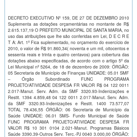
DECRETO EXECUTIVO Nº 159, DE 27 DE DEZEMBRO 2010
Suplementa as dotações orçamentárias no montante de R$
2.615.137,19 O PREFEITO MUNICIPAL DE SANTA MARIA, no
uso das atribuições que lhe são conferidas em Lei, D E C R E
T A: Art. 1º Fica suplementado, no orçamento do exercício de
2010, o valor de R$ 91.860,34( noventa e um mil, oitocentos e
sessenta reais e trinta e quatro centavos) para cobertura das
dotações abaixo especificadas, de acordo com o artigo 5º da
Lei Municipal nº 5264, de 18 de dezembro de 2009: ÓRGÃO:
05 Secretaria de Município de Finanças UNIDADE: 05.01 SMF
– Órgão Subordinado FUNC PROGRAMA
PROJETO/ATIVIDADE DESPESA FR VALOR R$ 04 122 0011
2.017-Manut. Serv. Adm. da SMF 3320.93-Indenizações e
Restit. 1394 4.859,48 04 122 0011 2.017-Manut. Serv. Adm.
da SMF 3320.93-Indenizações e Restit. 1400 73.577,07
TOTAL 78.436,55 ÓRGÃO: 06 Secretaria de Município da
Saúde UNIDADE: 06.01 SMS- Fundo Municipal de Saúde
FUNC PROGRAMA PROJETO/ATIVIDADE DESPESA FR
VALOR R$ 10 301 0104 2.021-Manut. Programas Básicos
Saúde 3390.39-Outros Serv. Terc.-PJ 0040 3.000,00 ÓRGÃO: