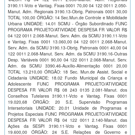
3190.11-Vcto e Vantag. Fixas 0001 70,00 04 122 0011 2.050-
Manut. Adm. Regionais 3190.13-Obrig. Patronais 0001 30,00
TOTAL 100,00 ÓRGÃO: 14 Sec.Mun.de Controle e Mobilidade
Urbana UNIDADE: 14.01 SCMU - Órgão Subordinado FUNC
PROGRAMA PROJETO/ATIVIDADE DESPESA FR VALOR R$
04 122 0011 2.068-Manut. Serv. Adm. da SCMU 3190.11-Vcto
e Vantag. Fixas 0001 13.060,00 04 122 0011 2.068-Manut.
Serv. Adm. da SCMU 3190.13-Obrig. Patronais 0001 40,00 04
122 0011 2.068-Manut. Serv. Adm. da SCMU 3190.16-Outras
Desp. Variáveis 0001 90,00 04 122 0011 2.068-Manut. Serv.
Adm. da SCMU 3390.46-Auxílio-Alimentação 0001 20,00
TOTAL 13.210,00 ÓRGÃO: 18 Sec. Mun.de Assist. Social e
Cidadania UNIDADE: 18.02 Fundo Municipal da Criança e
Adolescente FUNC PROGRAMA PROJETO/ATIVIDADE
DESPESA FR VALOR R$ 08 243 0135 2.081-Manut. dos
Conselhos Tutelares 3190.11-Vcto e Vantag. Fixas 0001
19.020,68 ÓRGÃO: 20 S.E. Supervisão Programas
Intersetoriais UNIDADE: 20.01 Unidade de Programas e
Projetos Especiais FUNC PROGRAMA PROJETO/ATIVIDADE
DESPESA FR VALOR R$ 04 122 0011 2.140-Manut. das
Ações da SESPI 3190.11-Vcto e Vantag. Fixas 0001
19.600,00 ÓRGÃO: 24 S.E. Relações de Governo e