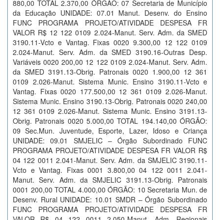
880,00 TOTAL 2.370,00 ÓRGÃO: 07 Secretaria de Município
da Educação UNIDADE: 07.01 Manut. Desenv. do Ensino
FUNC PROGRAMA PROJETO/ATIVIDADE DESPESA FR
VALOR R$ 12 122 0109 2.024-Manut. Serv. Adm. da SMED
3190.11-Vcto e Vantag. Fixas 0020 9.300,00 12 122 0109
2.024-Manut. Serv. Adm. da SMED 3190.16-Outras Desp.
Variáveis 0020 200,00 12 122 0109 2.024-Manut. Serv. Adm.
da SMED 3191.13-Obrig. Patronais 0020 1.900,00 12 361
0109 2.026-Manut. Sistema Munic. Ensino 3190.11-Vcto e
Vantag. Fixas 0020 177.500,00 12 361 0109 2.026-Manut.
Sistema Munic. Ensino 3190.13-Obrig. Patronais 0020 240,00
12 361 0109 2.026-Manut. Sistema Munic. Ensino 3191.13-
Obrig. Patronais 0020 5.000,00 TOTAL 194.140,00 ÓRGÃO:
09 Sec.Mun. Juventude, Esporte, Lazer, Idoso e Criança
UNIDADE: 09.01 SMJELIC – Órgão Subordinado FUNC
PROGRAMA PROJETO/ATIVIDADE DESPESA FR VALOR R$
04 122 0011 2.041-Manut. Serv. Adm. da SMJELIC 3190.11-
Vcto e Vantag. Fixas 0001 3.800,00 04 122 0011 2.041-
Manut. Serv. Adm. da SMJELIC 3191.13-Obrig. Patronais
0001 200,00 TOTAL 4.000,00 ÓRGÃO: 10 Secretaria Mun. de
Desenv. Rural UNIDADE: 10.01 SMDR – Órgão Subordinado
FUNC PROGRAMA PROJETO/ATIVIDADE DESPESA FR
VALOR R$ 04 122 0011 2.050-Manut. Adm. Regionais