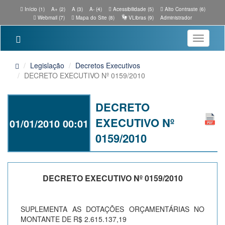
Início (1)
A+ (2)
A (3)
A- (4)
Acessibilidade (5)
Alto Contraste (6)
Webmail (7)
Mapa do Site (8)
VLibras (9)
Administrador
Toggle
navigatio
Legislação
Decretos Executivos
DECRETO EXECUTIVO Nº 0159/2010
DECRETO
EXECUTIVO Nº
01/01/2010 00:01
0159/2010
DECRETO EXECUTIVO Nº 0159/2010
SUPLEMENTA AS DOTAÇÕES ORÇAMENTÁRIAS NO
MONTANTE DE R$ 2.615.137,19