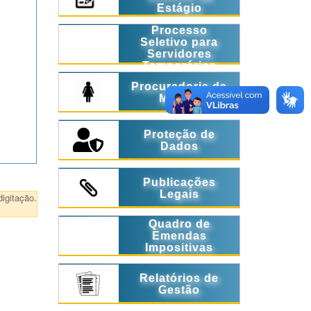
Estágio
Processo
Seletivo para
Servidores
Temporários
Procuradoria da
Mulher
Proteção de
Dados
Publicações
Legais
igitação.
Quadro de
Emendas
Impositivas
Relatórios de
Gestão