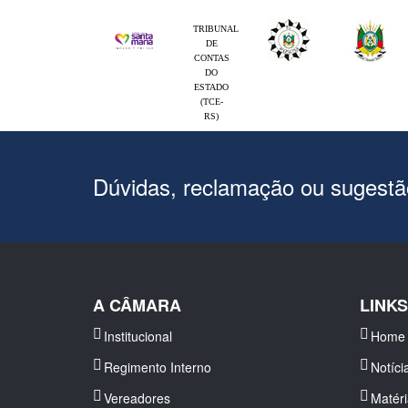
TRIBUNAL
DE
CONTAS
DO
ESTADO
(TCE-
RS)
Dúvidas, reclamação ou sugest
A CÂMARA
LINK
Institucional
Home
Regimento Interno
Notíci
Vereadores
Matér