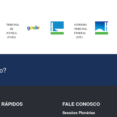
TRIBUNAL
SUPREMO
DE
TRIBUNAL
JUSTIÇA
FEDERAL
(TJ-RS)
(STF)
ão?
S RÁPIDOS
FALE CONOSCO
Sessões Plenárias