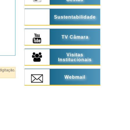
Sustentabilidade
TV Câmara
Visitas
Institucionais
igitação.
Webmail