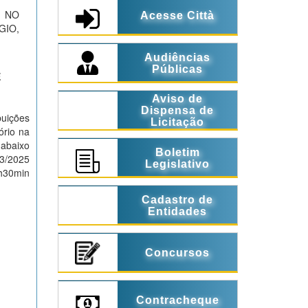
 NO
Acesse Città
GIO,
Audiências
Públicas
E
Aviso de
Dispensa de
buições
Licitação
ório na
abaixo
Boletim
03/2025
Legislativo
h30min
Cadastro de
Entidades
Concursos
Contracheque