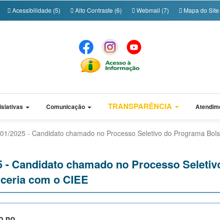
Acessibilidade (5)
Alto Contraste (6)
Webmail (7)
Mapa do Site 
TRANSPARÊNCIA
islativas
Comunicação
Atendim
º 01/2025 - Candidato chamado no Processo Seletivo do Programa Bols
025 - Candidato chamado no Processo Seleti
rceria com o CIEE
do no