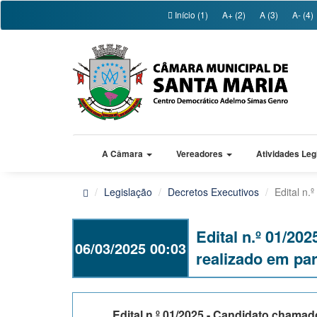
Início (1)
A+ (2)
A (3)
A- (4)
A Câmara
Vereadores
Atividades Leg
Legislação
Decretos Executivos
Edital n.
Edital n.º 01/2
06/03/2025 00:03
realizado em pa
Edital n.º 01/2025 - Candidato chama