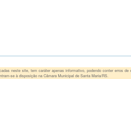
das neste site, tem caráter apenas informativo, podendo conter erros de d
ncontram-se à disposição na Câmara Municipal de Santa Maria/RS.