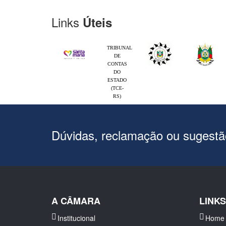
Links
Úteis
TRIBUNAL
DE
CONTAS
DO
ESTADO
(TCE-
RS)
Dúvidas, reclamação ou sugest
A CÂMARA
LINK
Institucional
Home