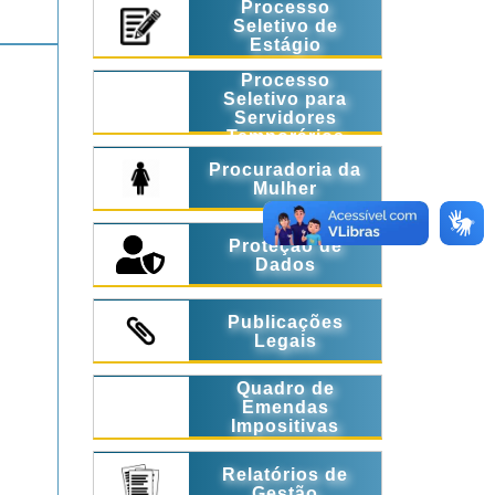
Processo
Seletivo de
Estágio
Processo
Seletivo para
Servidores
Temporários
Procuradoria da
Mulher
Proteção de
Dados
Publicações
Legais
Quadro de
Emendas
Impositivas
Relatórios de
Gestão