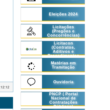
Eleições 2024
Licitações
(Pregões e
Concorrências)
Licitacon
(Contratos,
Aditivos e
Procedimentos
Licitatórios)
Matérias em
Tramitação
Ouvidoria
:12:12
PNCP ( Portal
Nacional de
Contratações
Públicas)