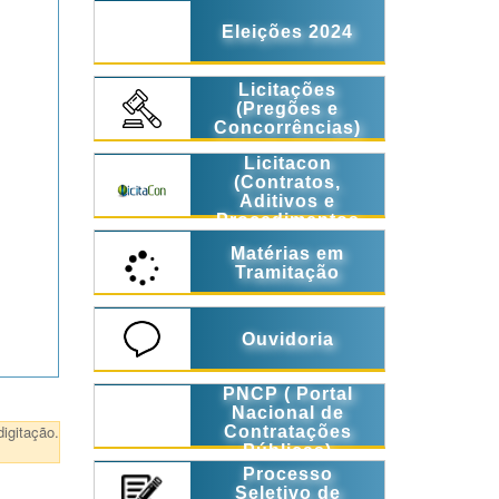
Eleições 2024
Licitações
(Pregões e
Concorrências)
Licitacon
(Contratos,
Aditivos e
Procedimentos
Licitatórios)
Matérias em
Tramitação
Ouvidoria
PNCP ( Portal
Nacional de
igitação.
Contratações
Públicas)
Processo
Seletivo de