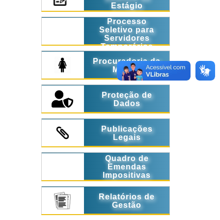
Estágio
Processo
Seletivo para
Servidores
Temporários
Procuradoria da
Mulher
Proteção de
Dados
Publicações
Legais
Quadro de
Emendas
Impositivas
Relatórios de
Gestão