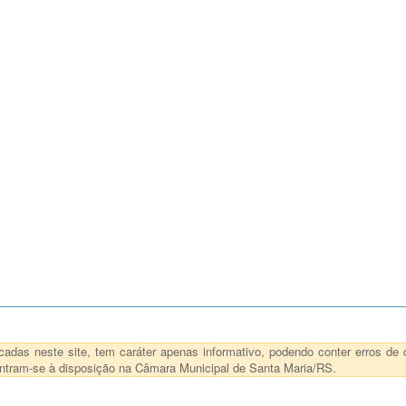
das neste site, tem caráter apenas informativo, podendo conter erros de d
ncontram-se à disposição na Câmara Municipal de Santa Maria/RS.