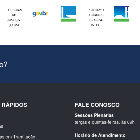
TRIBUNAL
SUPREMO
DE
TRIBUNAL
JUSTIÇA
FEDERAL
(TJ-RS)
(STF)
ão?
S RÁPIDOS
FALE CONOSCO
Sessões Plenárias
terças e quintas-feiras, às 09h
as
Horário de Atendimento
ias em Tramitação