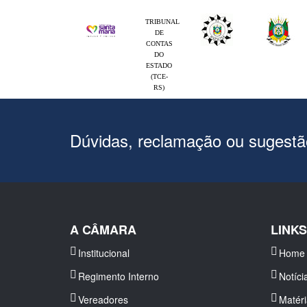
TRIBUNAL
DE
CONTAS
DO
ESTADO
(TCE-
RS)
Dúvidas, reclamação ou sugest
A CÂMARA
LINK
Institucional
Home
Regimento Interno
Notíci
Vereadores
Matér