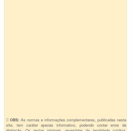
OBS:
As normas e informações complementares, publicadas neste
site, tem caráter apenas informativo, podendo conter erros de
digitação. Os textos originais, revestidos da legalidade jurídica,