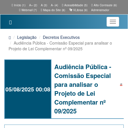
Início (1)
A+ (2)
A (3)
A- (4)
Acessibilidade (5)
Alto Contraste (6)
Webmail (7)
Mapa do Site (8)
VLibras (9)
Administrador
Toggle
navigatio
Legislação
Decretos Executivos
Audiência Pública - Comissão Especial para analisar o
Projeto de Lei Complementar nº 09/2025
Audiência Pública -
Comissão Especial
para analisar o
05/08/2025 00:08
Projeto de Lei
Complementar nº
09/2025