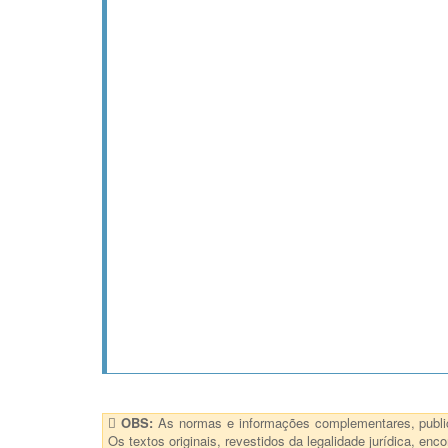
OBS:
As normas e informações complementares, publica
Os textos originais, revestidos da legalidade jurídica, e