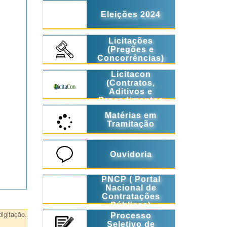
Eleições 2024
Licitações
(Pregões e
Concorrências)
Licitacon
(Contratos,
Aditivos e
Procedimentos
Licitatórios)
Matérias em
Tramitação
Ouvidoria
PNCP ( Portal
Nacional de
Contratações
Públicas)
igitação.
Processo
Seletivo de