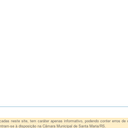
das neste site, tem caráter apenas informativo, podendo conter erros de d
ncontram-se à disposição na Câmara Municipal de Santa Maria/RS.