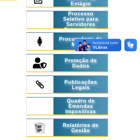
Estágio
Processo
Seletivo para
Servidores
Temporários
Procuradoria da
Mulher
Proteção de
Dados
Publicações
Legais
Quadro de
Emendas
Impositivas
Relatórios de
Gestão