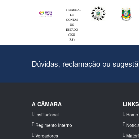
TRIBUNAL
DE
CONTAS
DO
ESTADO
(TCE-
RS)
Dúvidas, reclamação ou sugest
A CÂMARA
LINK
Institucional
Home
Regimento Interno
Notíci
Vereadores
Matér