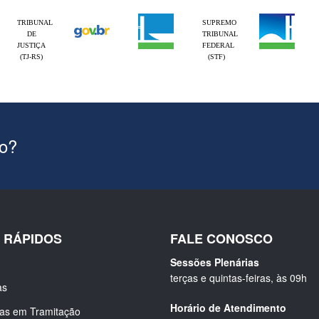
TRIBUNAL
SUPREMO
DE
TRIBUNAL
JUSTIÇA
FEDERAL
(TJ-RS)
(STF)
ão?
S RÁPIDOS
FALE CONOSCO
Sessões Plenárias
terças e quintas-feiras, às 09h
as
Horário de Atendimento
ias em Tramitação