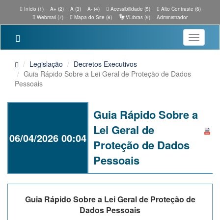
Início (1)
A+ (2)
A (3)
A- (4)
Acessibilidade (5)
Alto Contraste (6)
Webmail (7)
Mapa do Site (8)
VLibras (9)
Administrador
Toggle
navigatio
Legislação
Decretos Executivos
Guia Rápido Sobre a Lei Geral de Proteção de Dados
Pessoais
Guia Rápido Sobre a
Lei Geral de
06/04/2026 00:04
Proteção de Dados
Pessoais
Guia Rápido Sobre a Lei Geral de Proteção de
Dados Pessoais