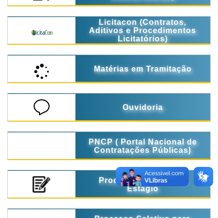
Licitacon (Contratos,
Aditivos e Procedimentos
Licitatórios)
Matérias em Tramitação
Ouvidoria
PNCP ( Portal Nacional de
Contratações Públicas)
Processo Seletivo de
Estágio