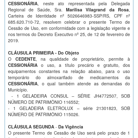
CESSIONÁRIA
, neste ato representada pela Delegada
Regional de Saúde, Sra.
Marilisa Vilagrand da Rosa
,
Carteira de Identidade nº 5026646983-SSP/RS, CPF nº
685.620.710-72, resolvem celebrar o presente Termo de
Cessão de Uso, em conformidade com a legislação vigente e
nos termos do Decreto Executivo nº 25, de 12 de fevereiro de
2019.
CLÁUSULA PRIMEIRA - Do Objeto
O
CEDENTE
, na qualidade de proprietário, permite à
CESSIONÁRIA
o uso, a título precário e gratuito, dos
equipamentos constantes na relação abaixo, para o uso
temporário do almoxarifado de medicamentos da
CESSIONÁRIA
, o qual também atende as demandas do
Município.
- 1 GELADEIRA CONSUL – SÉRIE JH4772507, SOB
NÚMERO DE PATRIMÔNIO 116552;
- 1 GELADEIRA ELETROLUX – série 21301823, SOB
NÚMERO DE PATRIMÔNIO 115026.
CLÁUSULA SEGUNDA
-
Da Vigência
O presente Termo de Cessão de Uso será pelo prazo de 1