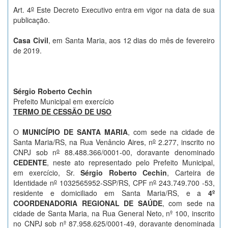
o
Art. 4
Este Decreto Executivo entra em vigor na data de sua
publicação.
Casa Civil
, em Santa Maria, aos 12 dias do mês de fevereiro
de 2019.
Sérgio Roberto Cechin
Prefeito Municipal em exercício
TERMO DE CESSÃO DE USO
O
MUNICÍPIO DE SANTA MARIA
, com sede na cidade de
o
Santa Maria/RS, na Rua Venâncio Aires, n
2.277, inscrito no
o
CNPJ sob n
88.488.366/0001-00, doravante denominado
CEDENTE
, neste ato representado pelo Prefeito Municipal,
em exercício, Sr.
Sérgio Roberto Cechin
, Carteira de
o
o
Identidade n
1032565952-SSP/RS, CPF n
243.749.700 -53,
residente e domiciliado em Santa Maria/RS, e a
4º
COORDENADORIA REGIONAL DE SAÚDE
, com sede na
cidade de Santa Maria, na Rua General Neto, nº 100, inscrito
no CNPJ sob nº 87.958.625/0001-49, doravante denominada