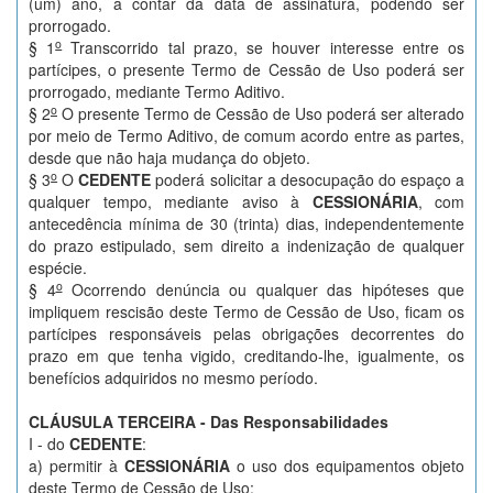
(um) ano, a contar da data de assinatura, podendo ser
prorrogado.
o
§ 1
Transcorrido tal prazo, se houver interesse entre os
partícipes, o presente Termo de Cessão de Uso poderá ser
prorrogado, mediante Termo Aditivo.
o
§ 2
O presente Termo de Cessão de Uso poderá ser alterado
por meio de Termo Aditivo, de comum acordo entre as partes,
desde que não haja mudança do objeto.
o
§ 3
O
CEDENTE
poderá solicitar a desocupação do espaço a
qualquer tempo, mediante aviso à
CESSIONÁRIA
, com
antecedência mínima de 30 (trinta) dias, independentemente
do prazo estipulado, sem direito a indenização de qualquer
espécie.
o
§ 4
Ocorrendo denúncia ou qualquer das hipóteses que
impliquem rescisão deste Termo de Cessão de Uso, ficam os
partícipes responsáveis pelas obrigações decorrentes do
prazo em que tenha vigido, creditando-lhe, igualmente, os
benefícios adquiridos no mesmo período.
CLÁUSULA TERCEIRA -
Das Responsabilidades
I - do
CEDENTE
:
a) permitir à
CESSIONÁRIA
o uso dos equipamentos objeto
deste Termo de Cessão de Uso;