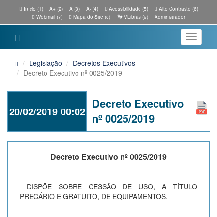
Início (1)
A+ (2)
A (3)
A- (4)
Acessibilidade (5)
Alto Contraste (6)
Webmail (7)
Mapa do Site (8)
VLibras (9)
Administrador
Toggle
navigatio
Legislação
Decretos Executivos
Decreto Executivo nº 0025/2019
Decreto Executivo
20/02/2019 00:02
nº 0025/2019
Decreto Executivo nº 0025/2019
DISPÕE SOBRE CESSÃO DE USO, A TÍTULO
PRECÁRIO E GRATUITO, DE EQUIPAMENTOS.