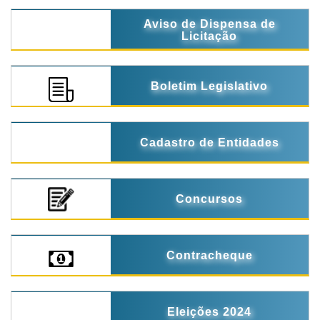
Aviso de Dispensa de
Licitação
Boletim Legislativo
Cadastro de Entidades
Concursos
Contracheque
Eleições 2024