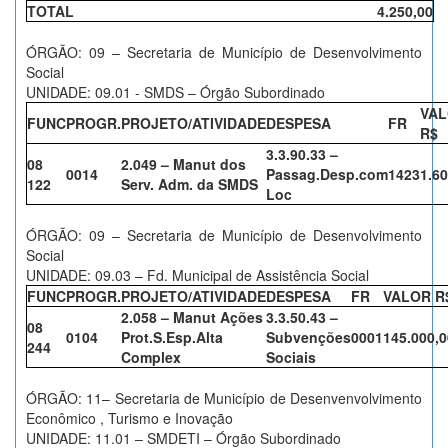
TOTAL
4.250,00
ÓRGÃO: 09 – Secretaria de Município de Desenvolvimento
Social
UNIDADE: 09.01 - SMDS – Órgão Subordinado
VA
FUNC
PROGR.
PROJETO/ATIVIDADE
DESPESA
FR
R$
3.3.90.33 –
08
2.049 – Manut dos
0014
Passag.Desp.com
1423
1.60
122
Serv. Adm. da SMDS
Loc
ÓRGÃO: 09 – Secretaria de Município de Desenvolvimento
Social
UNIDADE: 09.03 – Fd. Municipal de Assistência Social
FUNC
PROGR.
PROJETO/ATIVIDADE
DESPESA
FR
VALOR R
2.058 – Manut Ações
3.3.50.43 –
08
0104
Prot.S.Esp.Alta
Subvenções
0001
145.000,0
244
Complex
Sociais
ÓRGÃO: 11– Secretaria de Município de Desenvenvolvimento
Econômico , Turismo e Inovação
UNIDADE: 11.01 – SMDETI – Órgão Subordinado