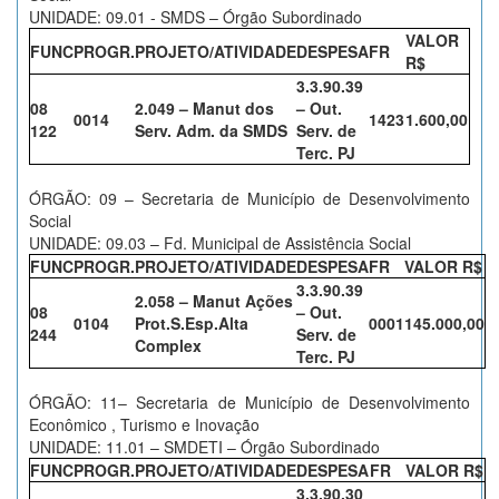
UNIDADE: 09.01 - SMDS – Órgão Subordinado
VALOR
FUNC
PROGR.
PROJETO/ATIVIDADE
DESPESA
FR
R$
3.3.90.39
08
2.049 – Manut dos
– Out.
0014
1423
1.600,00
122
Serv. Adm. da SMDS
Serv. de
Terc. PJ
ÓRGÃO: 09 – Secretaria de Município de Desenvolvimento
Social
UNIDADE: 09.03 – Fd. Municipal de Assistência Social
FUNC
PROGR.
PROJETO/ATIVIDADE
DESPESA
FR
VALOR R$
3.3.90.39
2.058 – Manut Ações
08
– Out.
0104
Prot.S.Esp.Alta
0001
145.000,00
244
Serv. de
Complex
Terc. PJ
ÓRGÃO: 11– Secretaria de Município de Desenvolvimento
Econômico , Turismo e Inovação
UNIDADE: 11.01 – SMDETI – Órgão Subordinado
FUNC
PROGR.
PROJETO/ATIVIDADE
DESPESA
FR
VALOR R$
3.3.90.30