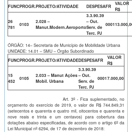
VALOR
FUNC
PROGR.
PROJETO/ATIVIDADE
DESPESA
FR
R$
3.3.90.39
26
2.028 –
– Out.
0103
0001
13.000,0
781
Manut.Modern.Aeroporto
Serv. de
Terc. PJ
ÓRGÃO: 14– Secretaria de Município de Mobilidade Urbana
UNIDADE: 14.01 – SMU – Órgão Subordinado
VALOR
FUNC
PROGR.
PROJETO/ATIVIDADE
DESPESA
FR
R$
3.3.90.39
15
2.033 – Manut Ações
– Out.
0105
0001
7.000,00
452
Mobil. Urbana
Serv. de
Terc. PJ
o
Art. 3
- Fica suplementado, no
orçamento do exercício de 2019, o valor de R$ 744.849,31
(setecentos e quarenta e quatro mil, oitocentos e quarenta e
nove reais e trinta e um centavos) para cobertura das
o
dotações abaixo especificadas, de acordo com o artigo 6
da
o
Lei Municipal n
6294, de 17 de dezembro de 2018: