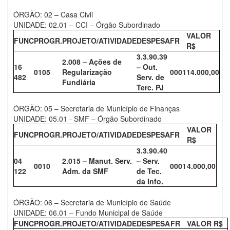
ÓRGÃO: 02 – Casa Civil
UNIDADE: 02.01 – CCI – Órgão Subordinado
VALOR
FUNC
PROGR.
PROJETO/ATIVIDADE
DESPESA
FR
R$
3.3.90.39
2.008 – Ações de
16
– Out.
0105
Regularização
0001
14.000,00
482
Serv. de
Fundiária
Terc. PJ
ÓRGÃO: 05 – Secretaria de Município de Finanças
UNIDADE: 05.01 - SMF – Órgão Subordinado
VALOR
FUNC
PROGR.
PROJETO/ATIVIDADE
DESPESA
FR
R$
3.3.90.40
04
2.015 – Manut. Serv.
– Serv.
0010
0001
4.000,00
122
Adm. da SMF
de Tec.
da Info.
ÓRGÃO: 06 – Secretaria de Município de Saúde
UNIDADE: 06.01 – Fundo Municipal de Saúde
FUNC
PROGR.
PROJETO/ATIVIDADE
DESPESA
FR
VALOR R$