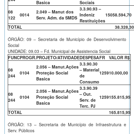
Basica
Sociais
3.3.90.93 –
08
2.049 – Manut dos
0014
Indeniz
1505
8.594,70
122
Serv. Adm. da SMDS
Restituições
TOTAL
38.328,30
ÓRGÃO: 09 – Secretaria de Município de Desenvolvimento
Social
UNIDADE: 09.03 – Fd. Municipal de Assistencia Social
FUNC
PROGR.
PROJETO/ATIVIDADE
DESPESA
FR
VALOR R$
3.3.90.30
2.056 – Manut.Ações
08
– Material
0104
Proteção Social
1259
10.000,00
244
de
Basica
Consumo
3.3.90.39
2.056 – Manut.Ações
08
– Out.
0104
Proteção Social
1259
155.815,95
244
Serv. de
Basica
Terc. PJ
TOTAL
165.815,95
ÓRGÃO: 13 – Secretaria de Município de Infraestrutura e
Serv. Públicos