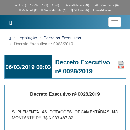
Início (1)
A+ (2)
A (3)
A- (4)
Acessibilidade (5)
Alto Contraste (6)
Webmail (7)
Mapa do Site (8)
VLibras (9)
Administrador
Toggle
navigatio
Legislação
Decretos Executivos
Decreto Executivo nº 0028/2019
Decreto Executivo
06/03/2019 00:03
nº 0028/2019
Decreto Executivo nº 0028/2019
SUPLEMENTA AS DOTAÇÕES ORÇAMENTÁRIAS NO
MONTANTE DE R$ 6.083.487,82.