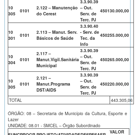
3.3.90.39
10
2.122 – Manutenção
– Out.
0101
4501
30.000,00
305
do Cerest
Serv. de
Terc. PJ
3.3.90.40
10
2.113 – Manut. Serv.
- Serv. de
0101
4502
55.000,00
301
Básicos de Saúde
Tec. da
Info
3.3.90.39
2.117 –
10
– Out.
0101
Manut.Vigil.Sanitária
4502
65.000,00
304
Serv. de
Municipal
Terc. PJ
3.3.90.39
2.121 –
10
– Out.
0101
Manut.Programa
4502
20.000,00
305
Serv. de
DST/AIDS
Terc. PJ
TOTAL
443.305,06
ÓRGÃO: 08 – Secretaria de Município da Cultura, Esporte e
Lazer
UNIDADE: 08.01 - SMCEL – Órgão Subordinado
VALOR
FUNC
PROGR.
PROJETO/ATIVIDADE
DESPESA
FR