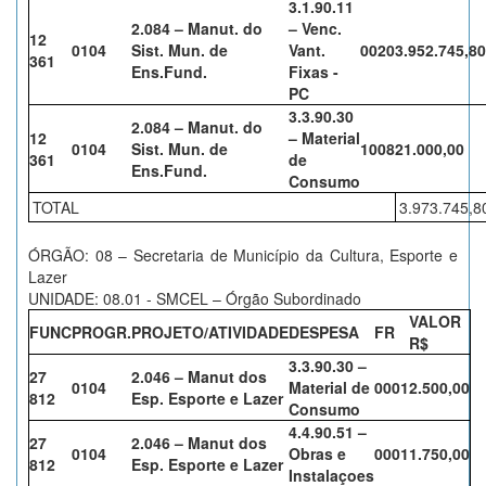
3.1.90.11
2.084 – Manut. do
– Venc.
12
0104
Sist. Mun. de
Vant.
0020
3.952.745,80
361
Ens.Fund.
Fixas -
PC
3.3.90.30
2.084 – Manut. do
12
– Material
0104
Sist. Mun. de
1008
21.000,00
361
de
Ens.Fund.
Consumo
TOTAL
3.973.745,8
ÓRGÃO: 08 – Secretaria de Município da Cultura, Esporte e
Lazer
UNIDADE: 08.01 - SMCEL – Órgão Subordinado
VALOR
FUNC
PROGR.
PROJETO/ATIVIDADE
DESPESA
FR
R$
3.3.90.30 –
27
2.046 – Manut dos
0104
Material de
0001
2.500,00
812
Esp. Esporte e Lazer
Consumo
4.4.90.51 –
27
2.046 – Manut dos
0104
Obras e
0001
1.750,00
812
Esp. Esporte e Lazer
Instalaçoes