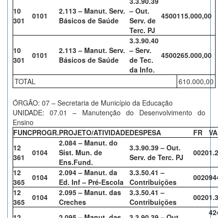
3.3.90.39
10
2.113 – Manut. Serv.
– Out.
0101
4500
115.000,00
301
Básicos de Saúde
Serv. de
Terc. PJ
3.3.90.40
10
2.113 – Manut. Serv.
– Serv.
0101
4500
265.000,00
301
Básicos de Saúde
de Tec.
da Info.
TOTAL
610.000,00
ÓRGÃO: 07 – Secretaria de Município da Educação
UNIDADE: 07.01 – Manutenção do Desenvolvimento do
Ensino
FUNC
PROGR.
PROJETO/ATIVIDADE
DESPESA
FR
VA
2.084 – Manut. do
12
3.3.90.39 – Out.
0104
Sist. Mun. de
0020
1.
361
Serv. de Terc. PJ
Ens.Fund.
12
2.094 – Manut. da
3.3.50.41 –
0104
0020
94
365
Ed. Inf – Pré-Escola
Contribuições
12
2.095 – Manut. das
3.3.50.41 –
0104
0020
1.
365
Creches
Contribuições
42
12
2.095 – Manut. das
3.3.90.39 – Out.