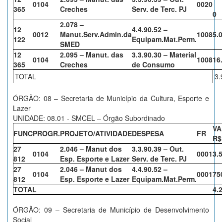
0104
0020
365
Creches
Serv. de Terc. PJ
0
2.078 –
12
4.4.90.52 –
0012
Manut.Serv.Admin.da
1008
5.
122
Equipam.Mat.Perm.
SMED
12
2.095 – Manut. das
3.3.90.30 – Material
0104
1008
16
365
Creches
de Consumo
TOTAL
3.
ÓRGÃO: 08 – Secretaria de Município da Cultura, Esporte e
Lazer
UNIDADE: 08.01 - SMCEL – Órgão Subordinado
V
FUNC
PROGR.
PROJETO/ATIVIDADE
DESPESA
FR
R$
27
2.046 – Manut dos
3.3.90.39 – Out.
0104
0001
3.
812
Esp. Esporte e Lazer
Serv. de Terc. PJ
27
2.046 – Manut dos
4.4.90.52 –
0104
0001
75
812
Esp. Esporte e Lazer
Equipam.Mat.Perm.
TOTAL
4.
ÓRGÃO: 09 – Secretaria de Município de Desenvolvimento
Social