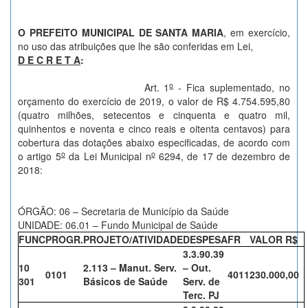
O PREFEITO MUNICIPAL DE SANTA MARIA
, em exercício,
no uso das atribuições que lhe são conferidas em Lei,
D E C R E T A
:
o
Art. 1
- Fica suplementado, no
orçamento do exercício de 2019, o valor de R$ 4.754.595,80
(quatro milhões, setecentos e cinquenta e quatro mil,
quinhentos e noventa e cinco reais e oitenta centavos) para
cobertura das dotações abaixo especificadas, de acordo com
o
o
o artigo 5
da Lei Municipal n
6294, de 17 de dezembro de
2018:
ÓRGÃO: 06 – Secretaria de Município da Saúde
UNIDADE: 06.01 – Fundo Municipal de Saúde
FUNC
PROGR.
PROJETO/ATIVIDADE
DESPESA
FR
VALOR R$
3.3.90.39
10
2.113 – Manut. Serv.
– Out.
0101
4011
230.000,00
301
Básicos de Saúde
Serv. de
Terc. PJ