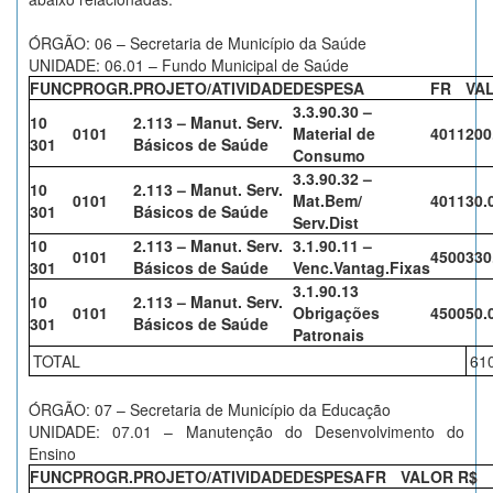
ÓRGÃO: 06 – Secretaria de Município da Saúde
UNIDADE: 06.01 – Fundo Municipal de Saúde
FUNC
PROGR.
PROJETO/ATIVIDADE
DESPESA
FR
VA
3.3.90.30 –
10
2.113 – Manut. Serv.
0101
Material de
4011
200
301
Básicos de Saúde
Consumo
3.3.90.32 –
10
2.113 – Manut. Serv.
0101
Mat.Bem/
4011
30.
301
Básicos de Saúde
Serv.Dist
10
2.113 – Manut. Serv.
3.1.90.11 –
0101
4500
330
301
Básicos de Saúde
Venc.Vantag.Fixas
3.1.90.13
10
2.113 – Manut. Serv.
0101
Obrigações
4500
50.
301
Básicos de Saúde
Patronais
TOTAL
61
ÓRGÃO: 07 – Secretaria de Município da Educação
UNIDADE: 07.01 – Manutenção do Desenvolvimento do
Ensino
FUNC
PROGR.
PROJETO/ATIVIDADE
DESPESA
FR
VALOR R$