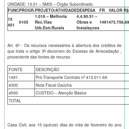
UNIDADE: 13.01 – SMIS – Órgão Subordinado
FUNC
PROGR.
PROJETO/ATIVIDADE
DESPESA
FR
VALOR R$
1.018 – Melhoria
4.4.90.51 –
15
0105
Rec.Vias
Obras e
1491
473.756,6
451
Urb.Estr.Rurais
Instalaçoes
o
Art. 6
- Os recursos necessários à abertura dos créditos de
o
que trata o artigo 3
decorrem do Excesso de Arrecadação ,
proveniente das fontes de recurso:
FONTE
DESCRIÇÃO
1491
Pró-Transporte Contrato nº 413.011-69
4300
Nota Fiscal Gaúcha
4500
CUSTEIO – Atenção Básica
TOTAL
Casa Civil, aos 15 (quinze) dias do mês de fevereiro do ano