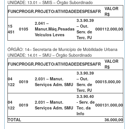
UNIDADE: 13.01 – SMIS – Órgão Subordinado
VALOR
FUNC
PROGR.
PROJETO/ATIVIDADE
DESPESA
FR
R$
3.3.90.39
2.041 –
15
– Out.
0105
Manut.Máq.Pesadas
0001
12.000,00
451
Serv. de
Veículos Leves
Terc. PJ
ÓRGÃO: 14– Secretaria de Município de Mobilidade Urbana
UNIDADE: 14.01 – SMU – Órgão Subordinado
VALOR
FUNC
PROGR.
PROJETO/ATIVIDADE
DESPESA
FR
R$
3.3.90.39
04
2.031 – Manut.
– Out.
0019
0001
5.000,00
122
Serviços Adm. SMU
Serv. de
Terc. PJ
3.3.90.40
04
2.031 – Manut.
- Serv. de
0019
0001
31.000,00
122
Serviços Adm. SMU
Tec. da
Info
TOTAL
36.000,00