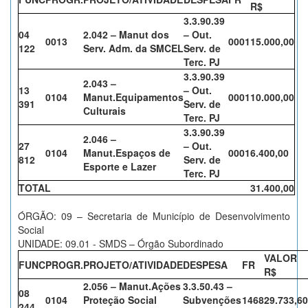
R$
3.3.90.39
04
2.042 – Manut dos
– Out.
0013
0001
15.000,00
122
Serv. Adm. da SMCEL
Serv. de
Terc. PJ
3.3.90.39
2.043 –
13
– Out.
0104
Manut.Equipamentos
0001
10.000,00
391
Serv. de
Culturais
Terc. PJ
3.3.90.39
2.046 –
27
– Out.
0104
Manut.Espaços de
0001
6.400,00
812
Serv. de
Esporte e Lazer
Terc. PJ
TOTAL
31.400,00
ÓRGÃO: 09 – Secretaria de Município de Desenvolvimento
Social
UNIDADE: 09.01 - SMDS – Órgão Subordinado
VALOR
FUNC
PROGR.
PROJETO/ATIVIDADE
DESPESA
FR
R$
2.056 – Manut.Ações
3.3.50.43 –
08
0104
Proteção Social
Subvenções
1468
29.733,60
244