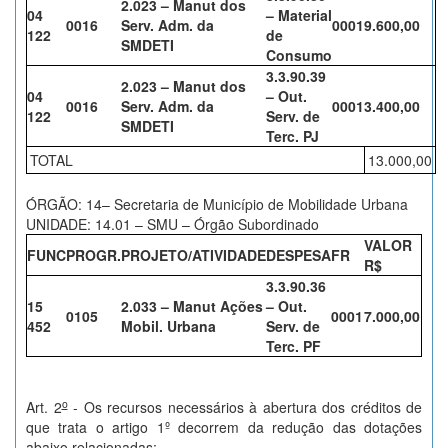
2.023 – Manut dos
04
– Material
0016
Serv. Adm. da
0001
9.600,00
122
de
SMDETI
Consumo
3.3.90.39
2.023 – Manut dos
04
– Out.
0016
Serv. Adm. da
0001
3.400,00
122
Serv. de
SMDETI
Terc. PJ
TOTAL
13.000,00
ÓRGÃO: 14– Secretaria de Município de Mobilidade Urbana
UNIDADE: 14.01 – SMU – Órgão Subordinado
VALOR
FUNC
PROGR.
PROJETO/ATIVIDADE
DESPESA
FR
R$
3.3.90.36
15
2.033 – Manut Ações
– Out.
0105
0001
7.000,00
452
Mobil. Urbana
Serv. de
Terc. PF
o
Art. 2
- Os recursos necessários à abertura dos créditos de
que trata o artigo 1º decorrem da redução das dotações
abaixo relacionadas: