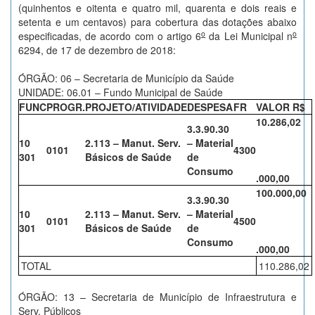
(quinhentos e oitenta e quatro mil, quarenta e dois reais e
setenta e um centavos) para cobertura das dotações abaixo
o
o
especificadas, de acordo com o artigo 6
da Lei Municipal n
6294, de 17 de dezembro de 2018:
ÓRGÃO: 06 – Secretaria de Município da Saúde
UNIDADE: 06.01 – Fundo Municipal de Saúde
FUNC
PROGR.
PROJETO/ATIVIDADE
DESPESA
FR
VALOR R$
10.286,02
3.3.90.30
10
2.113 – Manut. Serv.
– Material
0101
4300
301
Básicos de Saúde
de
Consumo
.000,00
100.000,00
3.3.90.30
10
2.113 – Manut. Serv.
– Material
0101
4500
301
Básicos de Saúde
de
Consumo
.000,00
TOTAL
110.286,02
ÓRGÃO: 13 – Secretaria de Município de Infraestrutura e
Serv. Públicos