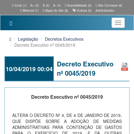
Início (1)
A+ (2)
A (3)
A- (4)
Acessibilidade (5)
Alto Contraste (6)
Webmail (7)
Mapa do Site (8)
VLibras (9)
Administrador
Toggle
navigatio
Legislação
Decretos Executivos
Decreto Executivo nº 0045/2019
Decreto Executivo
10/04/2019 00:04
nº 0045/2019
Decreto Executivo nº 0045/2019
ALTERA O DECRETO Nº 4, DE 4 DE JANEIRO DE 2019,
QUE DISPÕE SOBRE A ADOÇÃO DE MEDIDAS
ADMINISTRATIVAS PARA CONTENÇÃO DE GASTOS
PARA O EXERCÍCIO DE 2019, E DÁ OUTRAS