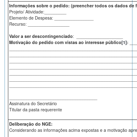
Informações sobre o pedido: (preencher todos os dados de 
Projeto/ Atividade:_________
Elemento de Despesa: ________________
Recurso: _________________
Valor a ser descontingenciado
: ___________________
Motivação do pedido com vistas ao interesse público
[1]
:
___
____________________________________________________
____________________________________________________
____________________________________________________
____________________________________________________
____________________________________________________
____________________________________________________
____________________________________________________
____________________________________
Assinatura do Secretário
Titular da pasta requerente
Deliberação do NGE:
Considerando as informações acima expostas e a motivação apre