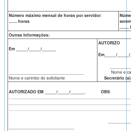
Número máximo mensal de horas por servidor
:
Núme
....... horas
serem
.......
Outras Informações:
AUTORIZO
Em _____/_____/______
Em_____/_____/
____________
________________________________
Nome e carimb
Nome e carimbo do solicitante
Secretário (a) de
AUTORIZADO EM _____/_____/______
.
OBS
:
........................................................................................................
........................................................................................................
………………………………………………………………………………………………
_______________
____________________________