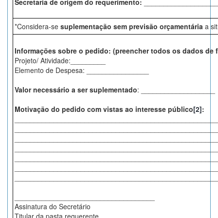
Secretaria de origem do requerimento:
___________________
*Considera-se
suplementação sem previsão orçamentária
a si
Informações sobre o pedido: (preencher todos os dados de 
Projeto/ Atividade:_________
Elemento de Despesa: ________________
Valor necessário a ser suplementado
: ___________________
Motivação do pedido com vistas ao interesse público
[2]
:
____________________________________________________
____________________________________________________
____________________________________________________
____________________________________________________
____________________________________________________
____________________________________________________
____________________________________________________
____________________________________
Assinatura do Secretário
Titular da pasta requerente