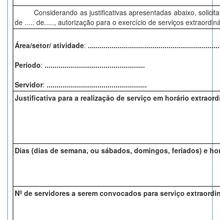
Considerando as justificativas apresentadas abaixo, solicitamos
de ..... de....., autorização para o exercício de serviços extraordiná
Área/setor/ atividade
:
...................................................................
Período
:
...................................................
Servidor
:
...................................................
Justificativa para a realização de serviço em horário extraordi
Dias (dias de semana, ou sábados, domingos, feriados) e hor
Nº de servidores a serem convocados para serviço extraordin