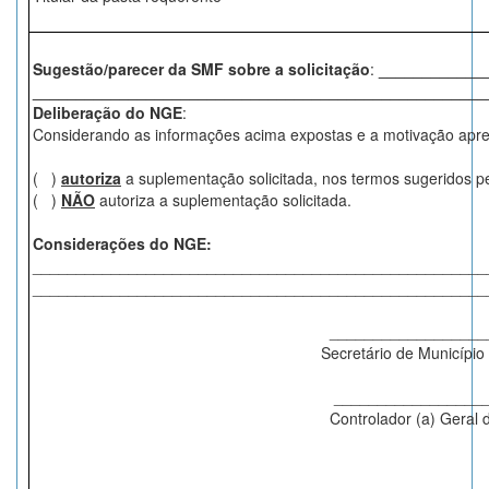
Sugestão/parecer da SMF sobre a solicitação
:
_____________
____________________________________________________
Deliberação do NGE
:
Considerando as informações acima expostas e a motivação apre
( )
autoriza
a suplementação solicitada, nos termos sugeridos
( )
NÃO
autoriza a suplementação solicitada.
Considerações do NGE:
____________________________________________________
___________________________________________________
___________________
Secretário de Municí
___________________
Controlador (a) Geral d